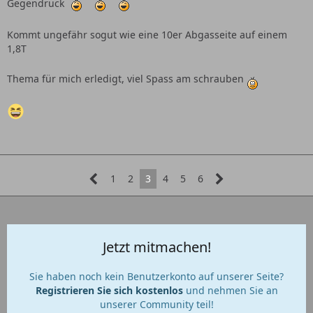
Gegendruck
Kommt ungefähr sogut wie eine 10er Abgasseite auf einem
1,8T
Thema für mich erledigt, viel Spass am schrauben
1
2
3
4
5
6
Jetzt mitmachen!
Sie haben noch kein Benutzerkonto auf unserer Seite?
Registrieren Sie sich kostenlos
und nehmen Sie an
unserer Community teil!