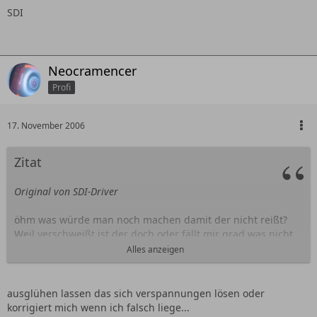
SDI
Neocramencer
Profi
17. November 2006
Zitat
Original von SDI-Driver
öhm was würde man noch machen damit der nicht reißt?
Weil verschweißt ist der doch oder fällt mir grad was nicht
auf?
Alles anzeigen
ausglühen lassen das sich verspannungen lösen oder
SDI
korrigiert mich wenn ich falsch liege...