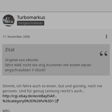
Turbomarkus
Fortgeschrittener
17. November 2006
Zitat
Original von v6turbo
fährt AME nicht die orig Krümmer mit einem daran
angschraubten Y-Stück?
Stimmt, ich fahre auch so einen. Gut und günstig, noch nie
gerissen. Und für genug Leistung reicht´s auch...
http://cgi.ebay.de/ws/eBayISAP…
%26category0%3D%26fvi%3D1
MfG,