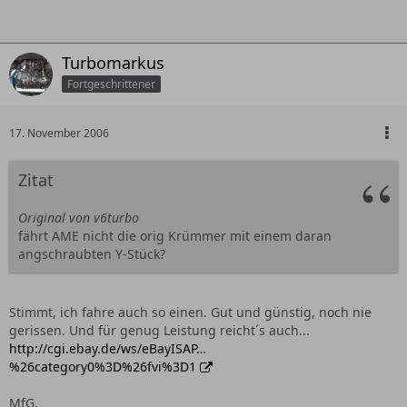
Turbomarkus
Fortgeschrittener
17. November 2006
Zitat
Original von v6turbo
fährt AME nicht die orig Krümmer mit einem daran
angschraubten Y-Stück?
Stimmt, ich fahre auch so einen. Gut und günstig, noch nie
gerissen. Und für genug Leistung reicht´s auch...
http://cgi.ebay.de/ws/eBayISAP…
%26category0%3D%26fvi%3D1
MfG,