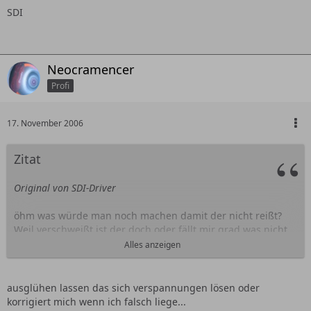
SDI
Neocramencer
Profi
17. November 2006
Zitat
Original von SDI-Driver
öhm was würde man noch machen damit der nicht reißt?
Weil verschweißt ist der doch oder fällt mir grad was nicht
auf?
Alles anzeigen
ausglühen lassen das sich verspannungen lösen oder
SDI
korrigiert mich wenn ich falsch liege...