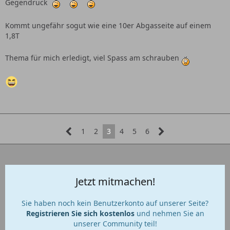
Gegendruck
Kommt ungefähr sogut wie eine 10er Abgasseite auf einem
1,8T
Thema für mich erledigt, viel Spass am schrauben
1
2
3
4
5
6
Jetzt mitmachen!
Sie haben noch kein Benutzerkonto auf unserer Seite?
Registrieren Sie sich kostenlos
und nehmen Sie an
unserer Community teil!