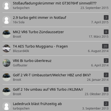
Stoßaufladungskrümmer mit GT3076Hf sinnvoll???
turbojochen
23. September 2015
2.9 turbo geht immer in Notlauf
3
16v Sola
7. April 2015
MK2 VR6 Turbo Zündaussetzer
8
BrosK
17. März 2015
T4 AES Turbo Muggianu - Fragen
20
Blizzard40k
6. August 2014
VR6 Bi turbo überkreuz
2
Golfbuster
6. April 2014
Golf 2 VR-T Umbaustart/Welcher HBZ und BKV?
2
BrosK
24. Januar 2014
Golf 2 16v umbau auf VR6 Turbo //KLIMA//
1
BrosK
23. Oktober 2013
Ladedruck bläst frühzeitig ab
2
turbojochen
3. September 2013