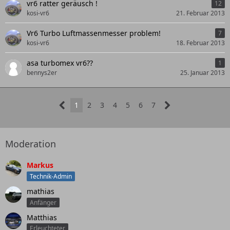
vr6 ratter geräusch !
12
kosi-vr6
21. Februar 2013
Vr6 Turbo Luftmassenmesser problem!
7
kosi-vr6
18. Februar 2013
asa turbomex vr6??
1
bennys2er
25. Januar 2013
1
2
3
4
5
6
7
Moderation
Markus
Technik-Admin
mathias
Anfänger
Matthias
Erleuchteter