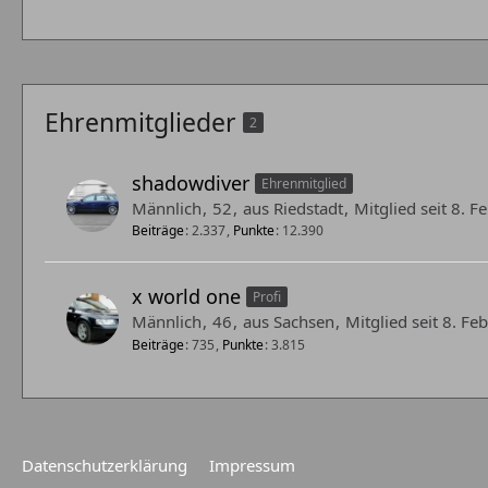
Ehrenmitglieder
2
shadowdiver
Ehrenmitglied
Männlich
52
aus Riedstadt
Mitglied seit 8. 
Beiträge
2.337
Punkte
12.390
x world one
Profi
Männlich
46
aus Sachsen
Mitglied seit 8. F
Beiträge
735
Punkte
3.815
Datenschutzerklärung
Impressum