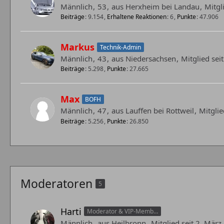
Männlich
53
aus Herxheim bei Landau
Mitgl
Beiträge
9.154
Erhaltene Reaktionen
6
Punkte
47.906
Markus
Technik-Admin
Männlich
43
aus Niedersachsen
Mitglied se
Beiträge
5.298
Punkte
27.665
Max
BOFH
Männlich
47
aus Lauffen bei Rottweil
Mitglie
Beiträge
5.256
Punkte
26.850
Moderatoren
5
Harti
Moderator & VIP-Member
Männlich
aus Heilbronn
Mitglied seit 2. Mär