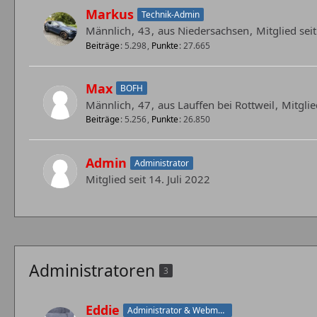
Markus
Technik-Admin
Männlich
43
aus Niedersachsen
Mitglied se
Beiträge
5.298
Punkte
27.665
Max
BOFH
Männlich
47
aus Lauffen bei Rottweil
Mitglie
Beiträge
5.256
Punkte
26.850
Admin
Administrator
Mitglied seit 14. Juli 2022
Administratoren
3
Eddie
Administrator & Webmaster