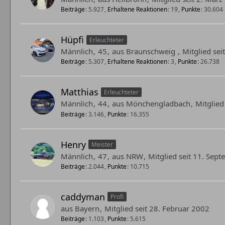
Beiträge
5.927
Erhaltene Reaktionen
19
Punkte
30.604
Hüpfi
Erleuchteter
Männlich
45
aus Braunschweig
Mitglied se
Beiträge
5.307
Erhaltene Reaktionen
3
Punkte
26.738
Matthias
Erleuchteter
Männlich
44
aus Mönchengladbach
Mitglied
Beiträge
3.146
Punkte
16.355
Henry
Meister
Männlich
47
aus NRW
Mitglied seit 11. Sep
Beiträge
2.044
Punkte
10.715
caddyman
Profi
aus Bayern
Mitglied seit 28. Februar 2002
Beiträge
1.103
Punkte
5.615