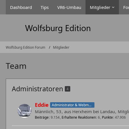
Dashboard
Tips
VR6-Umbau
Mitglieder
Fo
Wolfsburg Edition Forum
Mitglieder
Team
Administratoren
4
Eddie
Administrator & Webmaster
Männlich
53
aus Herxheim bei Landau
Mitgl
Beiträge
9.154
Erhaltene Reaktionen
6
Punkte
47.906