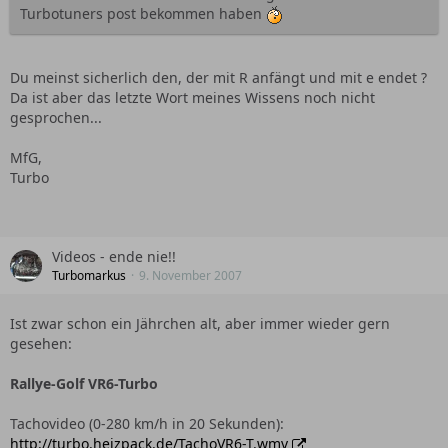
Wie wir wissen sind VR6-alt und R32 absolut gleich in der
Turbotuners post bekommen haben
Lagerung, die Abmessungen meine ich. Also können diese
Lager auch bedenkenlos im VR6-alt eingesetzt werden.
Ich werde es wahrscheinlich tun.
Du meinst sicherlich den, der mit R anfängt und mit e endet ?
Da ist aber das letzte Wort meines Wissens noch nicht
Gruß
gesprochen...
MfG,
Turbo
Videos - ende nie!!
Turbomarkus
9. November 2007
Ist zwar schon ein Jährchen alt, aber immer wieder gern
gesehen:
Rallye-Golf VR6-Turbo
Tachovideo (0-280 km/h in 20 Sekunden):
http://turbo.heizpack.de/TachoVR6-T.wmv