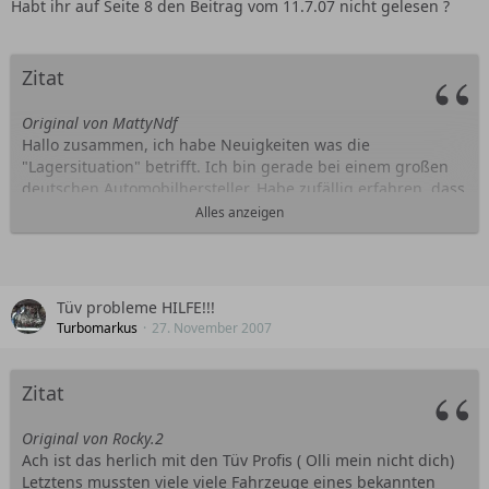
Habt ihr auf Seite 8 den Beitrag vom 11.7.07 nicht gelesen ?
Zitat
Original von MattyNdf
Hallo zusammen, ich habe Neuigkeiten was die
"Lagersituation" betrifft. Ich bin gerade bei einem großen
deutschen Automobilhersteller. Habe zufällig erfahren, dass
ein R32-Golf einen Turbosatz von HGP verpaßt bekommt.
Alles anzeigen
HGP hat nicht alle Teile angeliefert, sondern auch eine Liste
erstellt mit Originalteilen, die zu verwenden sind.
Jetzt kommts:
Tüv probleme HILFE!!!
Die Pleuellager sind die vom zukünftigen R36-Motor
Turbomarkus
27. November 2007
(Passat)! Teilenummer 03H.105.701.B gibts ganz normal im
E**A zum normalen Preis. Das sind Zweistofflager mit
Gleitschicht vom japanischen Hersteller "TAIHO". Schwarze
Zitat
Lauffläche. In irgendwelchen Unterlagen hab ich mal
gelesen, dass die den erhöhten Belastungen des R36-
Original von Rocky.2
Motors angepasst sind, usw. usw.
Ach ist das herlich mit den Tüv Profis ( Olli mein nicht dich)
Letztens mussten viele viele Fahrzeuge eines bekannten