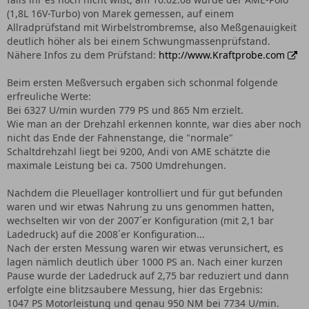
(1,8L 16V-Turbo) von Marek gemessen, auf einem
Allradprüfstand mit Wirbelstrombremse, also Meßgenauigkeit
deutlich höher als bei einem Schwungmassenprüfstand.
Nähere Infos zu dem Prüfstand:
http://www.Kraftprobe.com
Beim ersten Meßversuch ergaben sich schonmal folgende
erfreuliche Werte:
Bei 6327 U/min wurden 779 PS und 865 Nm erzielt.
Wie man an der Drehzahl erkennen konnte, war dies aber noch
nicht das Ende der Fahnenstange, die "normale"
Schaltdrehzahl liegt bei 9200, Andi von AME schätzte die
maximale Leistung bei ca. 7500 Umdrehungen.
Nachdem die Pleuellager kontrolliert und für gut befunden
waren und wir etwas Nahrung zu uns genommen hatten,
wechselten wir von der 2007´er Konfiguration (mit 2,1 bar
Ladedruck) auf die 2008´er Konfiguration...
Nach der ersten Messung waren wir etwas verunsichert, es
lagen nämlich deutlich über 1000 PS an. Nach einer kurzen
Pause wurde der Ladedruck auf 2,75 bar reduziert und dann
erfolgte eine blitzsaubere Messung, hier das Ergebnis:
1047 PS Motorleistung und genau 950 NM bei 7734 U/min.