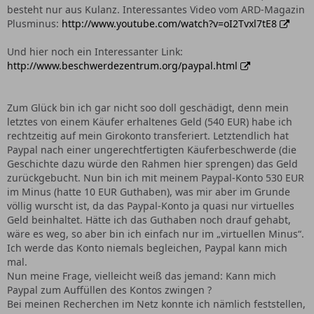
besteht nur aus Kulanz. Interessantes Video vom ARD-Magazin
Plusminus:
http://www.youtube.com/watch?v=oI2Tvxl7tE8
Und hier noch ein Interessanter Link:
http://www.beschwerdezentrum.org/paypal.html
Zum Glück bin ich gar nicht soo doll geschädigt, denn mein
letztes von einem Käufer erhaltenes Geld (540 EUR) habe ich
rechtzeitig auf mein Girokonto transferiert. Letztendlich hat
Paypal nach einer ungerechtfertigten Käuferbeschwerde (die
Geschichte dazu würde den Rahmen hier sprengen) das Geld
zurückgebucht. Nun bin ich mit meinem Paypal-Konto 530 EUR
im Minus (hatte 10 EUR Guthaben), was mir aber im Grunde
völlig wurscht ist, da das Paypal-Konto ja quasi nur virtuelles
Geld beinhaltet. Hätte ich das Guthaben noch drauf gehabt,
wäre es weg, so aber bin ich einfach nur im „virtuellen Minus“.
Ich werde das Konto niemals begleichen, Paypal kann mich
mal.
Nun meine Frage, vielleicht weiß das jemand: Kann mich
Paypal zum Auffüllen des Kontos zwingen ?
Bei meinen Recherchen im Netz konnte ich nämlich feststellen,