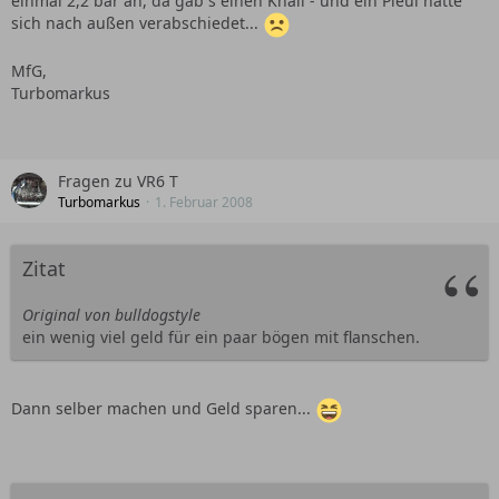
einmal 2,2 bar an, da gab´s einen Knall - und ein Pleul hatte
sich nach außen verabschiedet...
MfG,
Turbomarkus
Fragen zu VR6 T
Turbomarkus
1. Februar 2008
Zitat
Original von bulldogstyle
ein wenig viel geld für ein paar bögen mit flanschen.
Dann selber machen und Geld sparen...