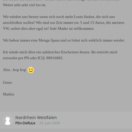
Wetter sehr sehr viel los ist.
Wir würden uns freuen wenn sich noch mehr Leute finden, die sich uns
anschließen wollen! Wir sind zur Zeit immer zw. 5 und 15 Autos, die meisten
VW, wobei dies aber egal ist! Jede Marke ist willkommen.
Wir haben immer eine Menga Spass und es lohnt sich wirklich immer wieder.
Ich würde mich über ein zahlreiches Erscheinen freuen. Ihr erreicht mich
entweder per PN oder ICQ: 98916681.
Also...hop hop
Gruss
Mathis
Nordrhein Westfalen
P6n-DeRuLe
29. Juni 2009