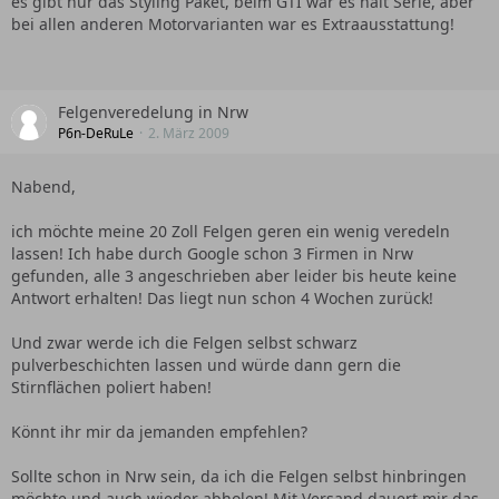
es gibt nur das Styling Paket, beim GTI war es halt Serie, aber
bei allen anderen Motorvarianten war es Extraausstattung!
Felgenveredelung in Nrw
P6n-DeRuLe
2. März 2009
Nabend,
ich möchte meine 20 Zoll Felgen geren ein wenig veredeln
lassen! Ich habe durch Google schon 3 Firmen in Nrw
gefunden, alle 3 angeschrieben aber leider bis heute keine
Antwort erhalten! Das liegt nun schon 4 Wochen zurück!
Und zwar werde ich die Felgen selbst schwarz
pulverbeschichten lassen und würde dann gern die
Stirnflächen poliert haben!
Könnt ihr mir da jemanden empfehlen?
Sollte schon in Nrw sein, da ich die Felgen selbst hinbringen
möchte und auch wieder abholen! Mit Versand dauert mir das