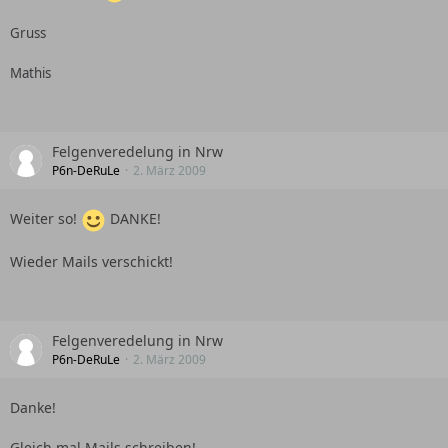
Gruss
Mathis
Felgenveredelung in Nrw
P6n-DeRuLe
2. März 2009
Weiter so!
DANKE!
Wieder Mails verschickt!
Felgenveredelung in Nrw
P6n-DeRuLe
2. März 2009
Danke!
Gleich mal Mails schreiben!