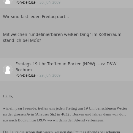
P6n-DeRuLe
30. Juni 2009
Wir sind fast jeden Freitag dort...
Mit welchen "undefinierbaren weißen Ding" im Kofferraum
stand ich bei Mc´s?
Freitags 19 Uhr Treffen in Borken (NRW) --->> D&W
Bochum
P6n-DeRuLe
29. Juni 2009
Hallo,
wir, ein paar Freunde, treffen uns jeden Freitag um 19 Uhr bei schönem Wetter
an der grossen Avia (Ahauser Str.) in 46325 Borken und fahren dann von dort
aus nach Bochum zu D&W wo wir dann den Abend verbringen.
Die Leute die schon dort waren, wüssen das Freitags Abends bei schönem