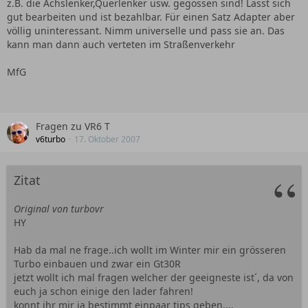
z.B. die Achslenker,Querlenker usw. gegossen sind! Lässt sich
gut bearbeiten und ist bezahlbar. Für einen Satz Adapter aber
völlig uninteressant. Nimm universelle und pass sie an. Das
kann man dann auch verteten im Straßenverkehr
MfG
Fragen zu VR6 T
v6turbo
17. Oktober 2007
Zitat
Original von turbovr
HY
Hab da mal ne frage..ich wollt im Winter mir ein grösseren
Turbo einbauen und zwar ein Gt30R
jetzt wollt ich mal fragen welcher der geeigneste ist´, da von
euch ja schon einige den lader fahren!
konnt ihr mir ja bestimmt einpaar tips geben....