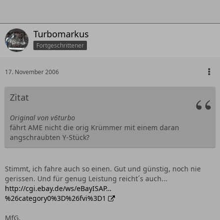
Turbomarkus
Fortgeschrittener
17. November 2006
Zitat
Original von v6turbo
fährt AME nicht die orig Krümmer mit einem daran
angschraubten Y-Stück?
Stimmt, ich fahre auch so einen. Gut und günstig, noch nie
gerissen. Und für genug Leistung reicht´s auch...
http://cgi.ebay.de/ws/eBayISAP…
%26category0%3D%26fvi%3D1
MfG,