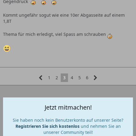
Gegendruck
Kommt ungefähr sogut wie eine 10er Abgasseite auf einem
1,8T
Thema für mich erledigt, viel Spass am schrauben
1
2
3
4
5
6
Jetzt mitmachen!
Sie haben noch kein Benutzerkonto auf unserer Seite?
Registrieren Sie sich kostenlos
und nehmen Sie an
unserer Community teil!