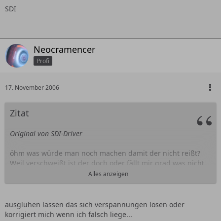
SDI
Neocramencer
Profi
17. November 2006
Zitat
Original von SDI-Driver
öhm was würde man noch machen damit der nicht reißt?
Weil verschweißt ist der doch oder fällt mir grad was nicht
auf?
Alles anzeigen
ausglühen lassen das sich verspannungen lösen oder
SDI
korrigiert mich wenn ich falsch liege...