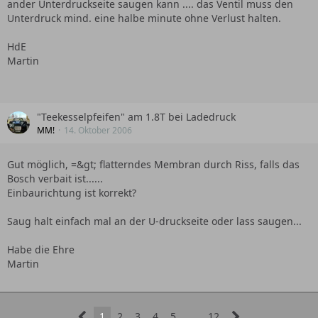
ander Unterdruckseite saugen kann .... das Ventil muss den
Unterdruck mind. eine halbe minute ohne Verlust halten.
HdE
Martin
"Teekesselpfeifen" am 1.8T bei Ladedruck
MM!
14. Oktober 2006
Gut möglich, =&gt; flatterndes Membran durch Riss, falls das
Bosch verbait ist......
Einbaurichtung ist korrekt?
Saug halt einfach mal an der U-druckseite oder lass saugen...
Habe die Ehre
Martin
1
2
3
4
5
…
12