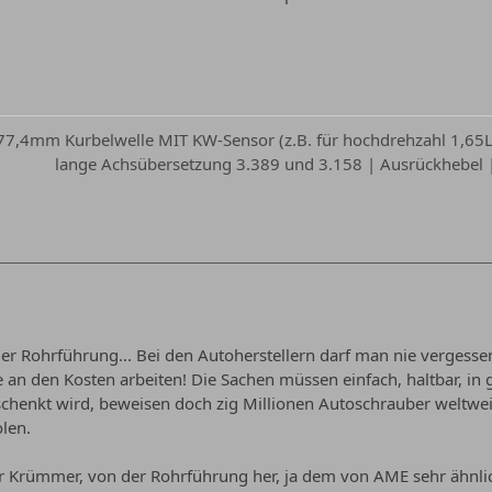
 77,4mm Kurbelwelle MIT KW-Sensor (z.B. für hochdrehzahl 1,65L 
lange Achsübersetzung 3.389 und 3.158 | Ausrückhebel | 
er Rohrführung... Bei den Autoherstellern darf man nie verges
ie an den Kosten arbeiten! Die Sachen müssen einfach, haltbar, i
schenkt wird, beweisen doch zig Millionen Autoschrauber weltwe
len.
r Krümmer, von der Rohrführung her, ja dem von AME sehr ähnlic