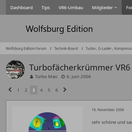
Dashboard
Tips
VR6-Umbau
Mitglieder
Fo
Wolfsburg Edition Forum
Technik-Board
Turbo-, G-Lader-, Kompress
Turbofächerkrümmer VR6
Turbo Maic
6. Juni 2006
1
2
3
4
5
6
16. November 2006
sehr schöne und sa