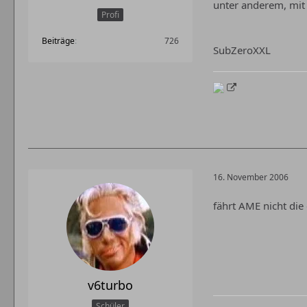
unter anderem, mit 
Profi
Beiträge
726
SubZeroXXL
16. November 2006
fährt AME nicht di
v6turbo
Schüler