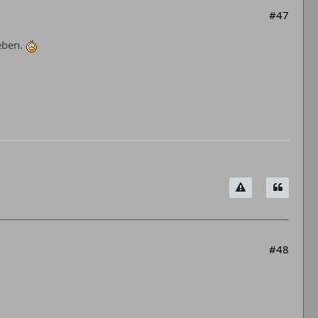
#47
ieben.
#48