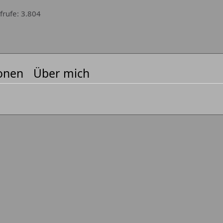
frufe
3.804
onen
Über mich