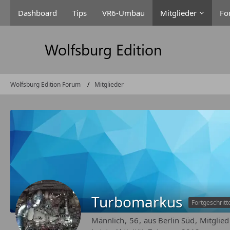
Dashboard
Tips
VR6-Umbau
Mitglieder
Fo
Wolfsburg Edition Forum
Mitglieder
Turbomarkus
Fortgeschritt
Männlich
56
aus Berlin Süd
Mitglied