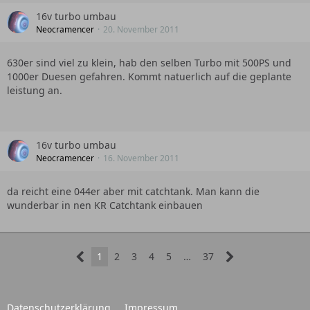
16v turbo umbau
Neocramencer
20. November 2011
630er sind viel zu klein, hab den selben Turbo mit 500PS und
1000er Duesen gefahren. Kommt natuerlich auf die geplante
leistung an.
16v turbo umbau
Neocramencer
16. November 2011
da reicht eine 044er aber mit catchtank. Man kann die
wunderbar in nen KR Catchtank einbauen
1
2
3
4
5
…
37
Datenschutzerklärung
Impressum