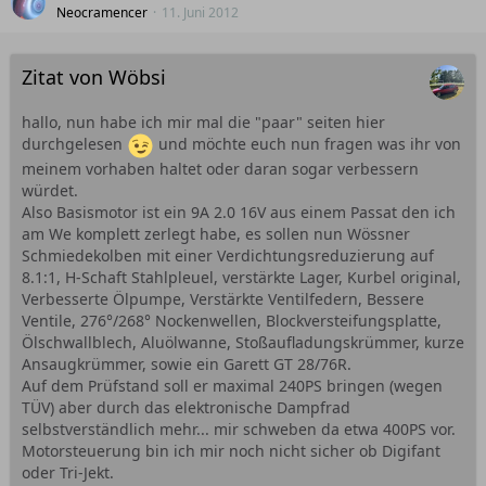
Neocramencer
11. Juni 2012
Zitat von Wöbsi
hallo, nun habe ich mir mal die "paar" seiten hier
durchgelesen
und möchte euch nun fragen was ihr von
meinem vorhaben haltet oder daran sogar verbessern
würdet.
Also Basismotor ist ein 9A 2.0 16V aus einem Passat den ich
am We komplett zerlegt habe, es sollen nun Wössner
Schmiedekolben mit einer Verdichtungsreduzierung auf
8.1:1, H-Schaft Stahlpleuel, verstärkte Lager, Kurbel original,
Verbesserte Ölpumpe, Verstärkte Ventilfedern, Bessere
Ventile, 276°/268° Nockenwellen, Blockversteifungsplatte,
Ölschwallblech, Aluölwanne, Stoßaufladungskrümmer, kurze
Ansaugkrümmer, sowie ein Garett GT 28/76R.
Auf dem Prüfstand soll er maximal 240PS bringen (wegen
TÜV) aber durch das elektronische Dampfrad
selbstverständlich mehr... mir schweben da etwa 400PS vor.
Motorsteuerung bin ich mir noch nicht sicher ob Digifant
oder Tri-Jekt.