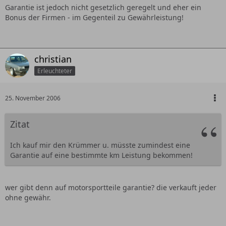
Garantie ist jedoch nicht gesetzlich geregelt und eher ein
Ich kauf mir den Krümmer u. müsste zumindest eine
Bonus der Firmen - im Gegenteil zu Gewährleistung!
Garantie auf eine bestimmte km Leistung bekommen!
Klappt das nicht dann könnte er sehr doof dastehen. Alle
Kosten die dann bei einen Schaden entstehen, müsste er
christian
dann übernehmen!
Erleuchteter
25. November 2006
Zitat
Ich kauf mir den Krümmer u. müsste zumindest eine
Garantie auf eine bestimmte km Leistung bekommen!
wer gibt denn auf motorsportteile garantie? die verkauft jeder
ohne gewähr.