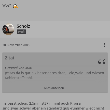
Wos?
Scholz
Profi
20. November 2006
Zitat
Original von MM!
Jessas da is gar nix besonderes dran, Feld,Wald und Wiesen
Kohlenstoffstahl.
ICH würde wenn aber wenigstens nen (alte Bezeichnung) St
Alles anzeigen
35.8/I hernehmen.
Ist gängig und verliert im Hochtemperaturbereich nicht so
stark an Festigkeit
na passt schon, 2,5mm st37 nimmt auch Kroissi
sind zwar schwer aber ein standard gußkrümmer wiegt nicht