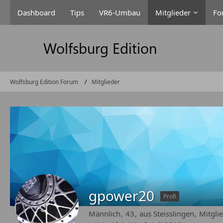
Dashboard
Tips
VR6-Umbau
Mitglieder
Fo
Wolfsburg Edition Forum
Mitglieder
gpower20
Profi
Männlich
43
aus Steisslingen
Mitgli