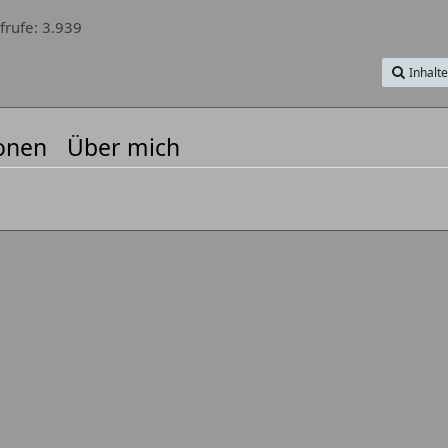
frufe
3.939
Inhalt
onen
Über mich