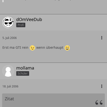
dOmVeeDub
Profi
5. Juli 2006
Erst ma GTI rein
wenn überhaupt
mollama
Schüler
18. Juli 2006
Zitat