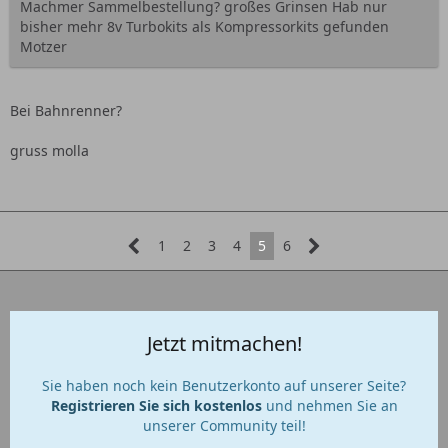
Machmer Sammelbestellung? großes Grinsen Hab nur
bisher mehr 8v Turbokits als Kompressorkits gefunden
Motzer
Bei Bahnrenner?
gruss molla
1
2
3
4
5
6
Jetzt mitmachen!
Sie haben noch kein Benutzerkonto auf unserer Seite?
Registrieren Sie sich kostenlos
und nehmen Sie an
unserer Community teil!