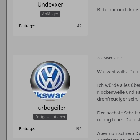
Undexxer
Bitte nur noch konst
Anfänger
Beiträge
42
26. März 2013
Wie weit willst Du 
Ich würde alles übe
Nockenwelle und Fä
drehfreudiger sein.
Turbogeiler
Der nächste Schrit
Fortgeschrittener
richtig teuer. Da b
Beiträge
192
Aber nun schreib D
Abstimmung (nicht 