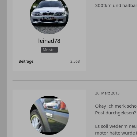
300tkm und haltbare
leinad78
Meister
Beiträge
2.568
26. März 2013
Okay ich merk schon
Post durchgelesen?
Es soll weder 'n ne
motor hätte würde i