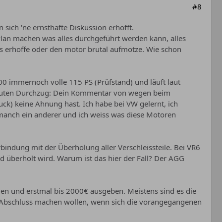
#8
ch 'ne ernsthafte Diskussion erhofft.
 Plan machen was alles durchgeführt werden kann, alles
 erhoffe oder den motor brutal aufmotze. Wie schon
000 immernoch volle 115 PS (Prüfstand) und läuft laut
hat guten Durchzug: Dein Kommentar von wegen beim
ck) keine Ahnung hast. Ich habe bei VW gelernt, ich
 manch ein anderer und ich weiss was diese Motoren
ndung mit der Überholung aller Verschleissteile. Bei VR6
 überholt wird. Warum ist das hier der Fall? Der AGG
en und erstmal bis 2000€ ausgeben. Meistens sind es die
 Abschluss machen wollen, wenn sich die vorangegangenen