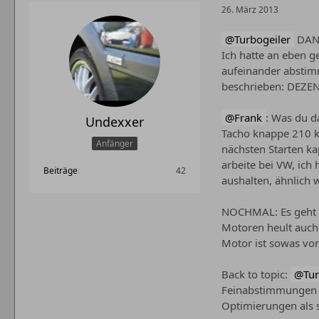
26. März 2013
Turbogeiler
DANK
Ich hatte an eben g
aufeinander abstim
beschrieben: DEZENT
Frank
: Was du d
Undexxer
Tacho knappe 210 km
Anfänger
nächsten Starten ka
arbeite bei VW, ic
Beiträge
42
aushalten, ähnlich w
NOCHMAL: Es geht h
Motoren heult auch 
Motor ist sowas von
Back to topic:
Tur
Feinabstimmungen d
Optimierungen als s