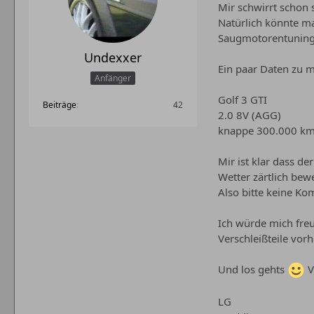
Mir schwirrt schon
Natürlich könnte ma
Saugmotorentuning au
Undexxer
Ein paar Daten zu
Anfänger
Golf 3 GTI
Beiträge
42
2.0 8V (AGG)
knappe 300.000 km 
Mir ist klar dass d
Wetter zärtlich bew
Also bitte keine K
Ich würde mich freu
Verschleißteile vor
Und los gehts
V
LG