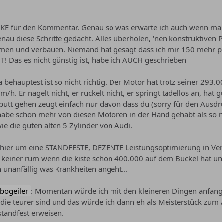
E für den Kommentar. Genau so was erwarte ich auch wenn man si
enau diese Schritte gedacht. Alles überholen, 'nen konstruktiven
men und verbauen. Niemand hat gesagt dass ich mir 150 mehr ps
! Das es nicht günstig ist, habe ich AUCH geschrieben
a behauptest ist so nicht richtig. Der Motor hat trotz seiner 293.
/h. Er nagelt nicht, er ruckelt nicht, er springt tadellos an, 
putt gehen zeugt einfach nur davon dass du (sorry für den Ausdru
h habe schon mehr von diesen Motoren in der Hand gehabt als so
ie die guten alten 5 Zylinder von Audi.
ier um eine STANDFESTE, DEZENTE Leistungsoptimierung in Verbi
keiner rum wenn die kiste schon 400.000 auf dem Buckel hat und
 unanfällig was Krankheiten angeht...
bogeiler
: Momentan würde ich mit den kleineren Dingen anfang
ie teurer sind und das würde ich dann eh als Meisterstück zum
tandfest erweisen.