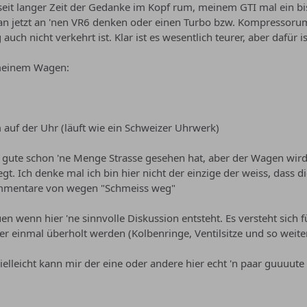
 seit langer Zeit der Gedanke im Kopf rum, meinem GTI mal ein 
n jetzt an 'nen VR6 denken oder einen Turbo bzw. Kompressorumb
ch nicht verkehrt ist. Klar ist es wesentlich teurer, aber dafür i
 meinem Wagen:
auf der Uhr (läuft wie ein Schweizer Uhrwerk)
er gute schon 'ne Menge Strasse gesehen hat, aber der Wagen wi
egt. Ich denke mal ich bin hier nicht der einzige der weiss, dass
ommentare von wegen "Schmeiss weg"
en wenn hier 'ne sinnvolle Diskussion entsteht. Es versteht sich 
her einmal überholt werden (Kolbenringe, Ventilsitze und so weite
ielleicht kann mir der eine oder andere hier echt 'n paar guuuute