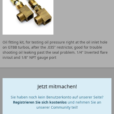
Oil fitting kit, for testing oil pressure right at the oil inlet hole
on GTBB turbos, after the .035" restrictor, good for trouble
shooting oil leaking past the seal problem. 1/4" Inverted flare
in/out and 1/8" NPT gauge port
Jetzt mitmachen!
Sie haben noch kein Benutzerkonto auf unserer Seite?
Registrieren Sie sich kostenlos
und nehmen Sie an
unserer Community teil!