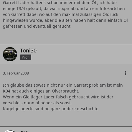
the turbo.
Garrett Lader hattens schon immer mit dem Öl , ich habe
einige T3/4 gekauft, da war sogar ab und an ein Infokärtchen
The use of an oil restrictor can (but not always) help ensure
von Garrett dabei wo auf den maximal zulässigen Öldruck
that you have the proper oil flow/pressure entering the
hingewiesen wurde, aber die alten haben halt dann einfach Öl
turbocharger, as well as extract the maximum performance.
gefressen und eventuell geraucht
..."]
Toni30
Profi
3. Februar 2008
Ich glaube das sowas nicht nur ein Garrett problem ist mein
K04 hat auch einiges an Ölverbraucht.
Wenn ein Gleitlager Lader falsch gebraucht wird ist der
verschleis nunmal höher als sonst.
Kugelgelagerte sind ne ganz andere geschichte.