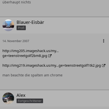
überhaupt nichts
Blauer-Eisbär
Profi
14. November 2007
http://img205.imageshack.us/my…
ge=teenstreetgolf2bm8.jpg
http://img219.imageshack.us/my…ge=teenstreetgolf1tk2.jpg
man beachte die spalten am chrome
Alex
Fortgeschrittener