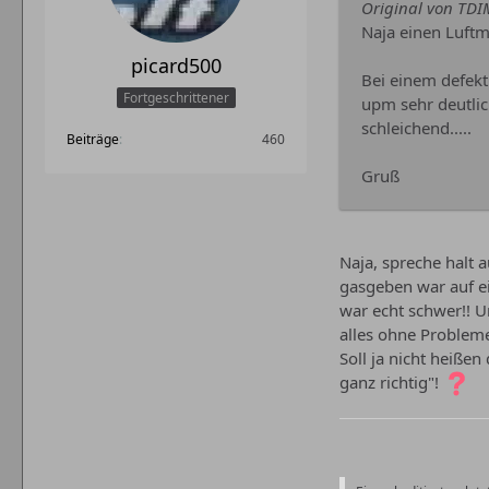
Original von TD
Naja einen Luftm
picard500
Bei einem defek
Fortgeschrittener
upm sehr deutlic
schleichend.....
Beiträge
460
Gruß
Naja, spreche halt 
gasgeben war auf e
war echt schwer!! 
alles ohne Problem
Soll ja nicht heiße
ganz richtig"!