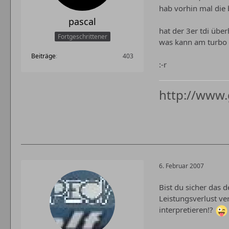
hab vorhin mal die 
pascal
hat der 3er tdi übe
Fortgeschrittener
was kann am turbo d
Beiträge
403
:-r
http://www.
6. Februar 2007
Bist du sicher das 
Leistungsverlust ve
interpretieren!?