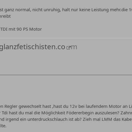
st ganz normal, nicht unruhig, halt nur keine Leistung mehr.die 
reibt
r TDI mit 90 PS Motor
glanzfetischisten.co
m
n Regler gewechselt hast ,hast du 12v bei laufendem Motor an L
ter Tdi hast du mal die Möglichkeit Födererbegin auszulesen? Z
d irgend ein unterdruckschlauch ist ab? Zieh mal LMM das Kabel
lte.