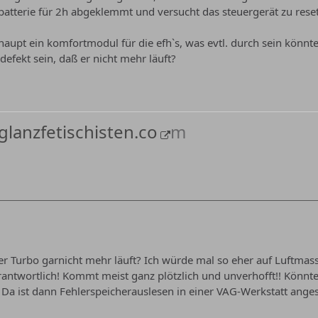
batterie für 2h abgeklemmt und versucht das steuergerät zu resett
rhaupt ein komfortmodul für die efh`s, was evtl. durch sein könnt
efekt sein, daß er nicht mehr läuft?
glanzfetischisten.co
m
der Turbo garnicht mehr läuft? Ich würde mal so eher auf Luftmas
rantwortlich! Kommt meist ganz plötzlich und unverhofft!! Könn
Da ist dann Fehlerspeicherauslesen in einer VAG-Werkstatt anges