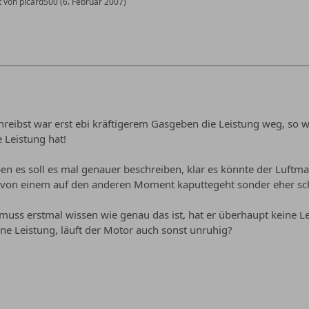
zt von picard500 (
6. Februar 2007
)
hreibst war erst ebi kräftigerem Gasgeben die Leistung weg, so w
 Leistung hat!
ben es soll es mal genauer beschreiben, klar es könnte der Luft
t von einem auf den anderen Moment kaputtegeht sonder eher sc
muss erstmal wissen wie genau das ist, hat er überhaupt keine L
ne Leistung, läuft der Motor auch sonst unruhig?