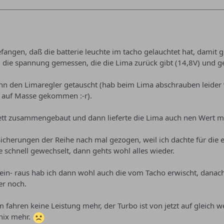
efangen, daß die batterie leuchte im tacho gelauchtet hat, damit 
die spannung gemessen, die die Lima zurück gibt (14,8V) und ge
nn den Limaregler getauscht (hab beim Lima abschrauben leider 
 auf Masse gekommen :-r).
tt zusammengebaut und dann lieferte die Lima auch nen Wert mit
Sicherungen der Reihe nach mal gezogen, weil ich dachte für die e
e schnell gewechselt, dann gehts wohl alles wieder.
in- raus hab ich dann wohl auch die vom Tacho erwischt, danach 
er noch.
m fahren keine Leistung mehr, der Turbo ist von jetzt auf glei
nix mehr.