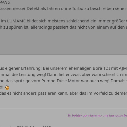
IMANU
assenmesser Defekt als fahren ohne Turbo zu beschreiben sehe ich
t im LUMAME bildet sich meistens schleichend ein immer größer
h zu spüren ist, allersdings passiert das nicht von einem auf den
aus eigener Erfahrung! Bei unserem ehemaligen Bora TDI mit AJM 
inmal die Leistung weg! Dann lief er zwar, aber wahrscheinlich
Und das spritzige vom Pumpe-Düse Motor war auch weg! Damals 
e!!
n das es nicht anders passieren kann, aber das im Vorfeld zu deme
To boldly go where no one has gone be