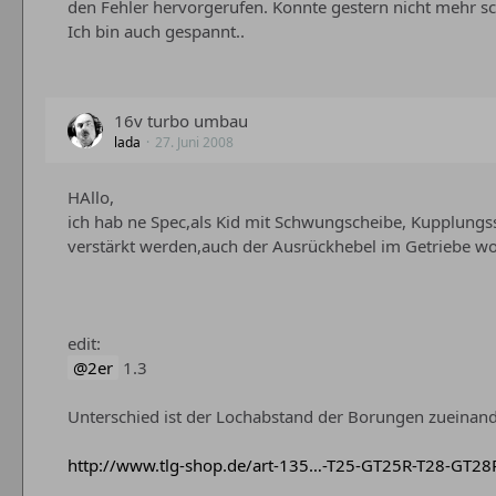
den Fehler hervorgerufen. Konnte gestern nicht mehr s
Ich bin auch gespannt..
16v turbo umbau
lada
27. Juni 2008
HAllo,
ich hab ne Spec,als Kid mit Schwungscheibe, Kupplungssc
verstärkt werden,auch der Ausrückhebel im Getriebe wo d
edit:
2er
1.3
Unterschied ist der Lochabstand der Borungen zueinand
http://www.tlg-shop.de/art-135…-T25-GT25R-T28-GT28