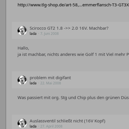
http://www.tlg-shop.de/art-58,…emmerflansch-T3-GT3X
Scirocco GT2 1.8 ->> 2.0 16V. Machbar?
lada
7. Juni 2008
Hallo,
ja ist machbar, nichts anderes wie Golf 1 mit Viel mehr P
problem mit digifant
lada
22. Mai 2008
Was passiert mit org. Stg und Chip plus den grünen D
Auslassventil schließt nicht (16V Kopf)
lada
27. April 2008