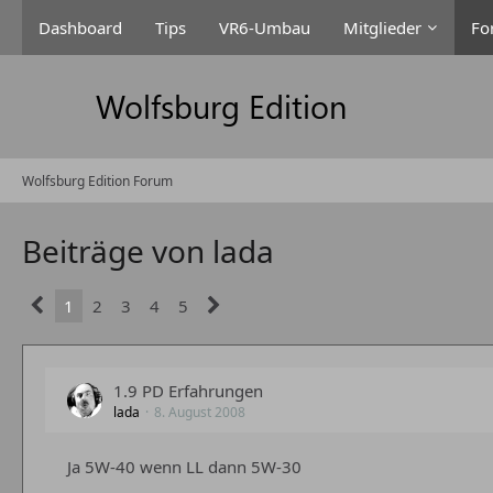
Dashboard
Tips
VR6-Umbau
Mitglieder
Fo
Wolfsburg Edition Forum
Beiträge von lada
1
2
3
4
5
1.9 PD Erfahrungen
lada
8. August 2008
Ja 5W-40 wenn LL dann 5W-30