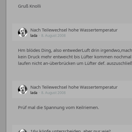
Gruß Knolli
Nach Teilewechsel hohe Wassertemperatur
lada
8. August 2008
Hm blödes Ding, also entwederLuft drin irgendwo,mach
kein Druck mehr entweicht bis Lüfter kommen nochmal
laufen nicht an-überbrücken um Lüfter def. auszuschlie
Nach Teilewechsel hohe Wassertemperatur
lada
8. August 2008
Prüf mal die Spannung vom Keilriemen.
16v köpfe unterscheiden, aber nur wie?