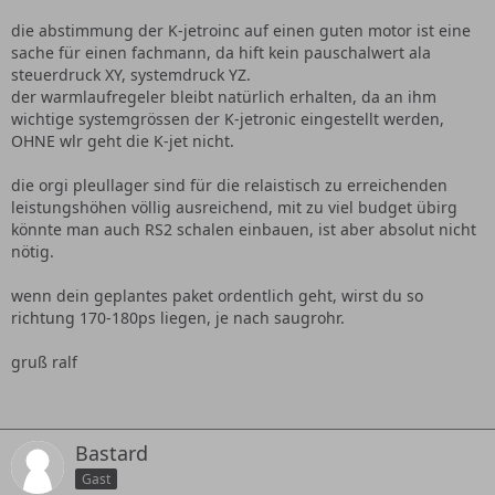
begrenzer aus ?
unterdruck zündung aus dem alten 1,3l ? Der verteiler passt
die abstimmung der K-jetroinc auf einen guten motor ist eine
ja ran.also stg weg und nur per unterdruck verstellen.was
sache für einen fachmann, da hift kein pauschalwert ala
ist besser ? kann man den chip im zündungsstg bearbeiten
steuerdruck XY, systemdruck YZ.
?
der warmlaufregeler bleibt natürlich erhalten, da an ihm
wichtige systemgrössen der K-jetronic eingestellt werden,
Thema Benzindruck erhöhen ?
OHNE wlr geht die K-jet nicht.
wie geht das ?
die orgi pleullager sind für die relaistisch zu erreichenden
Leerlaufreglung funktioniert dann trotzdem noch ?
leistungshöhen völlig ausreichend, mit zu viel budget übirg
oder weg lassen ?
könnte man auch RS2 schalen einbauen, ist aber absolut nicht
Warmlaufregler ?
nötig.
andere Pleuellagerschalen notwendig ?
wenn dein geplantes paket ordentlich geht, wirst du so
richtung 170-180ps liegen, je nach saugrohr.
gruß ralf
Bastard
Gast