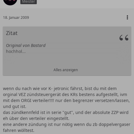
Meister
18. Januar 2009
Zitat
Original von Bastard
hochhol...
Haben hier einen KR mit 90tkm.
Alles anzeigen
Haben den Zylinderkopf komplett für viel geld machen
lassen.
-272/268 Grad nocken und max. bearbeitung ein auslass
wenn du nach wie vor K- jetronic fährst, bist du mit dem
und brennräume..
orginal VEZ zündsteuergerät des KRs bestens aufgestellt, ivm
fächer usw...
mit dem ORGI verteiler!!!! nur den begrenzer versetzen/lassen,
und gut ist.
fragen:
das zündkennfeld ist in serie "gut", und der absolute ZZP wird
Einspritzanlage wirdübernommen..
eh über den verteiler eingestellt.
eine andere zündung ist nur nötig wenn du zb doppelvergaser
Thema Zündanlage, original belassen,wie siehts mit
fahren wölltest.