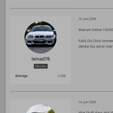
10. Juni 2006
Warum keine 10000€
Falls Du Dich immer
denke Du wirst m
leinad78
Meister
Beiträge
2.568
14. Juni 2006
Wie läuft dass mit 