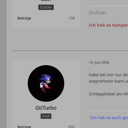
Schüler
Gruß Jan
Beiträge
128
Ich hab so Hunger,
14. Juni 2006
habe bei mir nur d
wegnehmen kann als 
Schlepphebel am KR
GtiTurbo
Profi
"Ich hab es auch ge
Beiträge
970