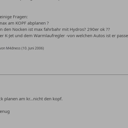
 einige Fragen:
 max am KOPF abplanen ?
n den Nocken ist max fahrbahr mit Hydros? 290er ok ??
der K-Jet und dem Warmlaufregler -von welchen Autos ist er pas
t von M4dness (
10. Juni 2006
)
 planen am kr...nicht den kopf.
genug