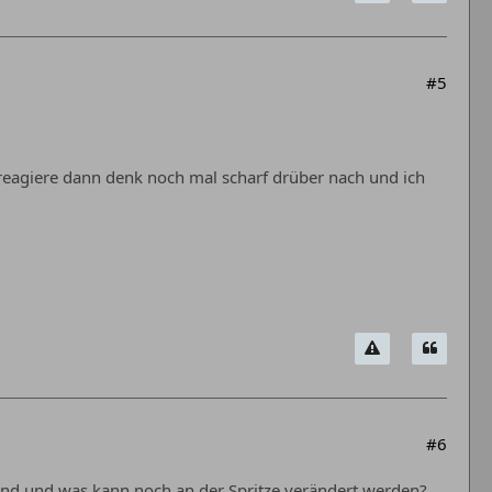
#5
 reagiere dann denk noch mal scharf drüber nach und ich
#6
send und was kann noch an der Spritze verändert werden?