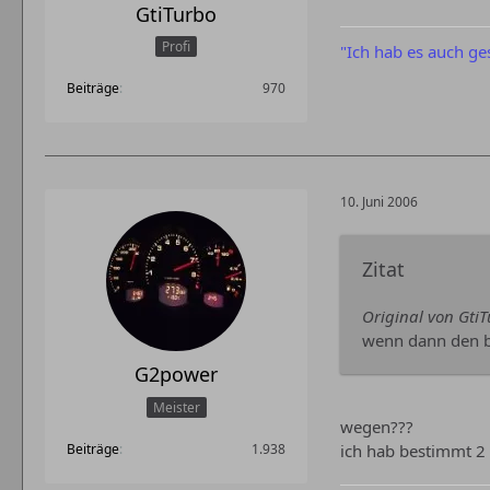
GtiTurbo
Profi
"Ich hab es auch ge
Beiträge
970
10. Juni 2006
Zitat
Original von Gti
wenn dann den bl
G2power
Meister
wegen???
Beiträge
1.938
ich hab bestimmt 2 