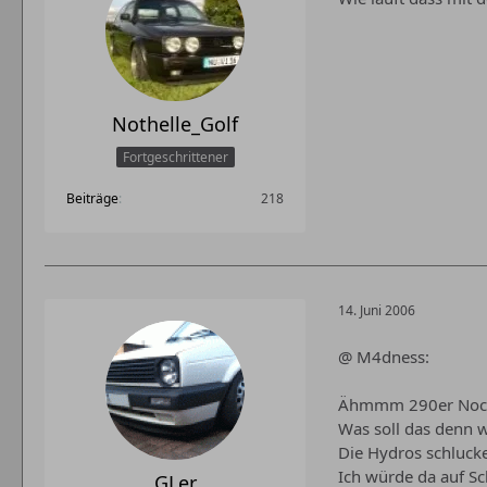
Nothelle_Golf
Fortgeschrittener
Beiträge
218
14. Juni 2006
@ M4dness:
Ähmmm 290er Nock
Was soll das denn 
Die Hydros schlucke
Ich würde da auf S
GLer