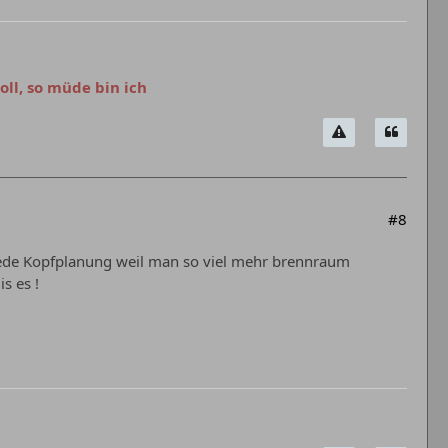
oll, so müde bin ich
#8
jede Kopfplanung weil man so viel mehr brennraum
s es !