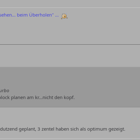
sehen... beim Überholen" ...
Turbo
ock planen am kr...nicht den kopf.
dutzend geplant, 3 zentel haben sich als optimum gezeigt.