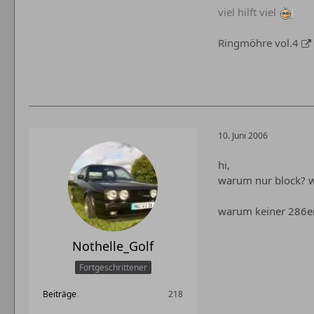
viel hilft viel
Ringmöhre vol.4
10. Juni 2006
hi,
warum nur block? w
warum keiner 286e
Nothelle_Golf
Fortgeschrittener
Beiträge
218