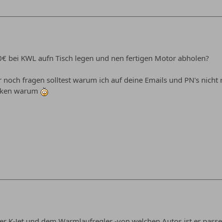
 bei KWL aufn Tisch legen und nen fertigen Motor abholen?
 noch fragen solltest warum ich auf deine Emails und PN's nicht
erken warum
der K-Jet und dem Warmlaufregler -von welchen Autos ist er pas