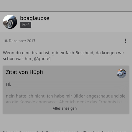
boaglaubse
Profi
18. Dezember 2017
Wenn du eine brauchst, gib einfach Bescheid, da kriegen wir
schon was hin ;)[/quote]
Zitat von Hüpfi
Hi,
nein hatte ich nicht. Ich habe mir Bilder angeschaut und sie
an die Konsole angepasst. Aber ich denke das Ergebnis ist
ok
Ich könnte sie auch noch umgestallten z.B. für andere
Alles anzeigen
Schalter und Anzeigen. Ich habe nur einen 2 Türer und
überlege deshalb, ob ich die 3 Aufnahmen in der Mitte
überhaupt brauche. Nur was da ganz genau rein kommt,
weiß ich auch noch nicht