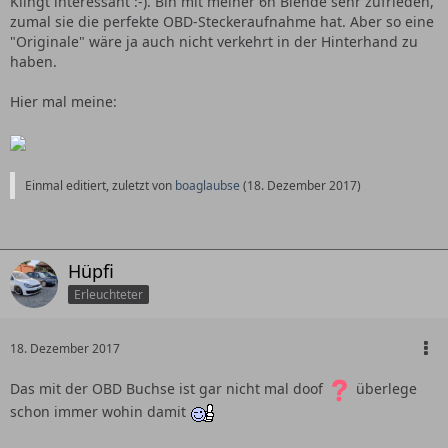
Klingt interessant :-). Bin mit meiner 6n Blende sehr zufrieden,
zumal sie die perfekte OBD-Steckeraufnahme hat. Aber so eine
Es gibt im Netz 2-3 Leute die die Blende auch als 3D Druck
"Originale" wäre ja auch nicht verkehrt in der Hinterhand zu
anbieten, die passen meiner Meinung nach ganz schlecht,
haben.
weil sie die Winkel der Konsole nicht berücksichtigt haben.
Da sieht man Spaltmaße von 5 -7mm am oberen und
Hier mal meine:
unteren Rand.
Wenn du eine brauchst, gib einfach Bescheid, da kriegen
wir schon was hin
Einmal editiert, zuletzt von
boaglaubse
(
18. Dezember 2017
)
Hüpfi
Erleuchteter
18. Dezember 2017
Das mit der OBD Buchse ist gar nicht mal doof
überlege
schon immer wohin damit