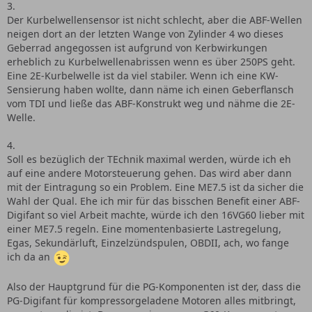
3.
Der Kurbelwellensensor ist nicht schlecht, aber die ABF-Wellen
neigen dort an der letzten Wange von Zylinder 4 wo dieses
Geberrad angegossen ist aufgrund von Kerbwirkungen
erheblich zu Kurbelwellenabrissen wenn es über 250PS geht.
Eine 2E-Kurbelwelle ist da viel stabiler. Wenn ich eine KW-
Sensierung haben wollte, dann näme ich einen Geberflansch
vom TDI und ließe das ABF-Konstrukt weg und nähme die 2E-
Welle.
4.
Soll es bezüglich der TEchnik maximal werden, würde ich eh
auf eine andere Motorsteuerung gehen. Das wird aber dann
mit der Eintragung so ein Problem. Eine ME7.5 ist da sicher die
Wahl der Qual. Ehe ich mir für das bisschen Benefit einer ABF-
Digifant so viel Arbeit machte, würde ich den 16VG60 lieber mit
einer ME7.5 regeln. Eine momentenbasierte Lastregelung,
Egas, Sekundärluft, Einzelzündspulen, OBDII, ach, wo fange
ich da an
Also der Hauptgrund für die PG-Komponenten ist der, dass die
PG-Digifant für kompressorgeladene Motoren alles mitbringt,