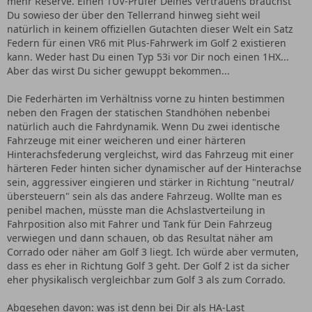
mehr Reserve. Einen TÜV-Prüfer Deines Vertrauens brauchst
Du sowieso der über den Tellerrand hinweg sieht weil
natürlich in keinem offiziellen Gutachten dieser Welt ein Satz
Federn für einen VR6 mit Plus-Fahrwerk im Golf 2 existieren
kann. Weder hast Du einen Typ 53i vor Dir noch einen 1HX...
Aber das wirst Du sicher gewuppt bekommen...
Die Federhärten im Verhältniss vorne zu hinten bestimmen
neben den Fragen der statischen Standhöhen nebenbei
natürlich auch die Fahrdynamik. Wenn Du zwei identische
Fahrzeuge mit einer weicheren und einer härteren
Hinterachsfederung vergleichst, wird das Fahrzeug mit einer
härteren Feder hinten sicher dynamischer auf der Hinterachse
sein, aggressiver eingieren und stärker in Richtung "neutral/
übersteuern" sein als das andere Fahrzeug. Wollte man es
penibel machen, müsste man die Achslastverteilung in
Fahrposition also mit Fahrer und Tank für Dein Fahrzeug
verwiegen und dann schauen, ob das Resultat näher am
Corrado oder näher am Golf 3 liegt. Ich würde aber vermuten,
dass es eher in Richtung Golf 3 geht. Der Golf 2 ist da sicher
eher physikalisch vergleichbar zum Golf 3 als zum Corrado.
Abgesehen davon: was ist denn bei Dir als HA-Last