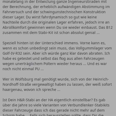
monatelang in der Entwiclung ganze Ingenieurstiraden mit
der Berechnung, der erheblich aufwändigen Abstimmung im
Fahrversuch und der schwingunstechnischen Konstruktion
dieser Lager. Du wirst fahrdynamisch so gut wie keine
Nachteile durch die originalen Lager erfahren, jedoch irre an
Abrollkomfort gewinnen wenn Du sie wieder einbaust. Das B12
zusammen mit dem Stabi-Kit ist schon absolut genial ...
Speziell hinten ist der Unterschied immens. Vorne kann es,
wenn es schon unbedingt sein muss, das Vollgummilager vom
Golf-IV-R32 sein. Aber ich würde ganz klar davon abraten. Ich
habe es getestet und selbst das flog aus allen Fahrzeugen
wegen unerträglichem Poltern wieder heraus ... Und es war
noch nicht einmal PU ...
Wer in Wolfsburg mal genötigt wurde, sich von der Heinrich-
Nordhoff-Straße vergewaltigt haben zu lassen, der weiß sofort
haargenau, wovon ich spreche ...
Ist Dein H&R-Stabi an der HA eigentlich einstellbar? Es gab
über die Jahre so viele Varianten von Verbundlenker-Stabikits
dieser Fahrzeuge dass ich das gerade nicht mehr auf dem
Schirm habe ... Falls sich herausstellen sollte, dass Dir die