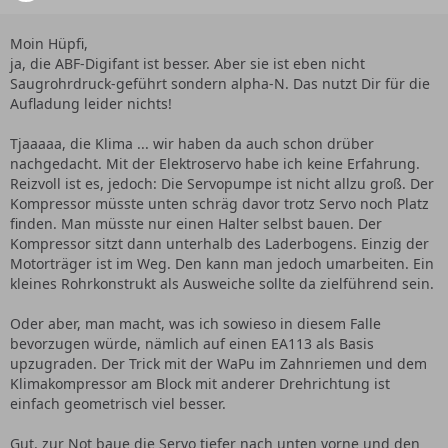
Moin Hüpfi,
ja, die ABF-Digifant ist besser. Aber sie ist eben nicht
Saugrohrdruck-geführt sondern alpha-N. Das nutzt Dir für die
Aufladung leider nichts!
Tjaaaaa, die Klima ... wir haben da auch schon drüber
nachgedacht. Mit der Elektroservo habe ich keine Erfahrung.
Reizvoll ist es, jedoch: Die Servopumpe ist nicht allzu groß. Der
Kompressor müsste unten schräg davor trotz Servo noch Platz
finden. Man müsste nur einen Halter selbst bauen. Der
Kompressor sitzt dann unterhalb des Laderbogens. Einzig der
Motorträger ist im Weg. Den kann man jedoch umarbeiten. Ein
kleines Rohrkonstrukt als Ausweiche sollte da zielführend sein.
Oder aber, man macht, was ich sowieso in diesem Falle
bevorzugen würde, nämlich auf einen EA113 als Basis
upzugraden. Der Trick mit der WaPu im Zahnriemen und dem
Klimakompressor am Block mit anderer Drehrichtung ist
einfach geometrisch viel besser.
Gut, zur Not baue die Servo tiefer nach unten vorne und den