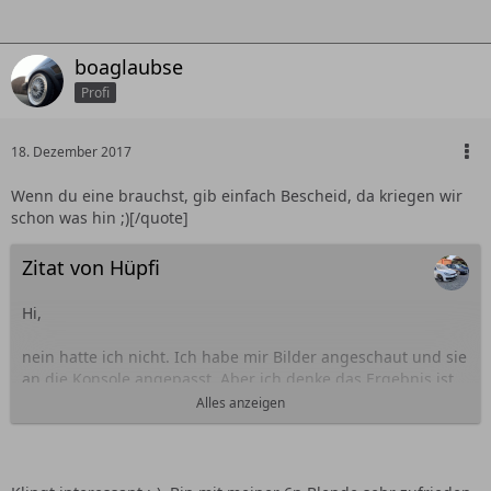
boaglaubse
Profi
18. Dezember 2017
Wenn du eine brauchst, gib einfach Bescheid, da kriegen wir
schon was hin ;)[/quote]
Zitat von Hüpfi
Hi,
nein hatte ich nicht. Ich habe mir Bilder angeschaut und sie
an die Konsole angepasst. Aber ich denke das Ergebnis ist
ok
Ich könnte sie auch noch umgestallten z.B. für andere
Alles anzeigen
Schalter und Anzeigen. Ich habe nur einen 2 Türer und
überlege deshalb, ob ich die 3 Aufnahmen in der Mitte
überhaupt brauche. Nur was da ganz genau rein kommt,
weiß ich auch noch nicht