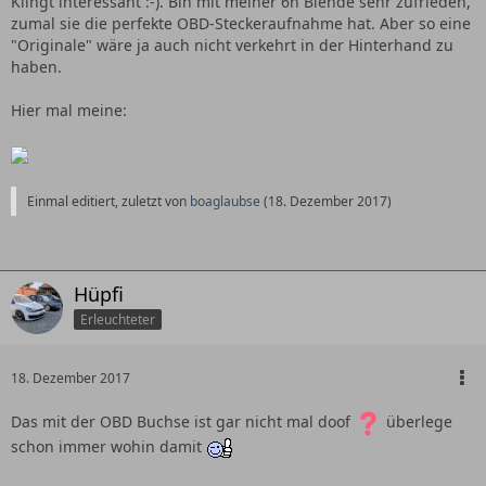
Klingt interessant :-). Bin mit meiner 6n Blende sehr zufrieden,
zumal sie die perfekte OBD-Steckeraufnahme hat. Aber so eine
Es gibt im Netz 2-3 Leute die die Blende auch als 3D Druck
"Originale" wäre ja auch nicht verkehrt in der Hinterhand zu
anbieten, die passen meiner Meinung nach ganz schlecht,
haben.
weil sie die Winkel der Konsole nicht berücksichtigt haben.
Da sieht man Spaltmaße von 5 -7mm am oberen und
Hier mal meine:
unteren Rand.
Wenn du eine brauchst, gib einfach Bescheid, da kriegen
wir schon was hin
Einmal editiert, zuletzt von
boaglaubse
(
18. Dezember 2017
)
Hüpfi
Erleuchteter
18. Dezember 2017
Das mit der OBD Buchse ist gar nicht mal doof
überlege
schon immer wohin damit