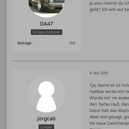
Ja also meinst du i
geht? Ich will auf k
DA47
Fortgeschrittener
Beiträge
368
8. Mai 2005
Tja, damit es so rich
Haltbar wirds mit n
Würde mir ne ander
den Turbo rauf, dann
Dann hält das Motör
Aber wie gesagt, gü
jörgcab
Ne neue Zwischenpla
Schüler