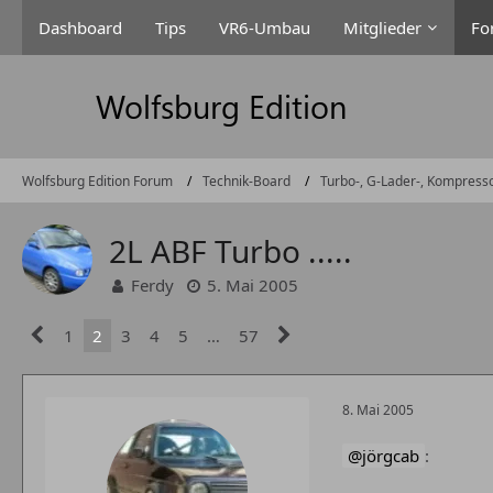
Dashboard
Tips
VR6-Umbau
Mitglieder
Fo
Wolfsburg Edition Forum
Technik-Board
Turbo-, G-Lader-, Kompress
2L ABF Turbo .....
Ferdy
5. Mai 2005
1
2
3
4
5
…
57
8. Mai 2005
jörgcab
: