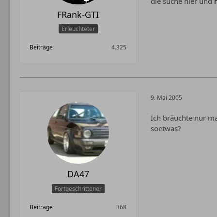
die suche hier und
FRank-GTI
Erleuchteter
Beiträge
4.325
9. Mai 2005
Ich bräuchte nur ma
soetwas?
DA47
Fortgeschrittener
Beiträge
368