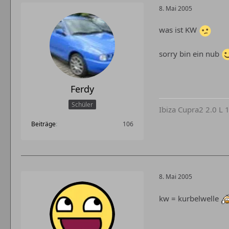
8. Mai 2005
was ist KW
sorry bin ein nub
Ferdy
Schüler
Ibiza Cupra2 2.0 L 
Beiträge
106
8. Mai 2005
kw = kurbelwelle