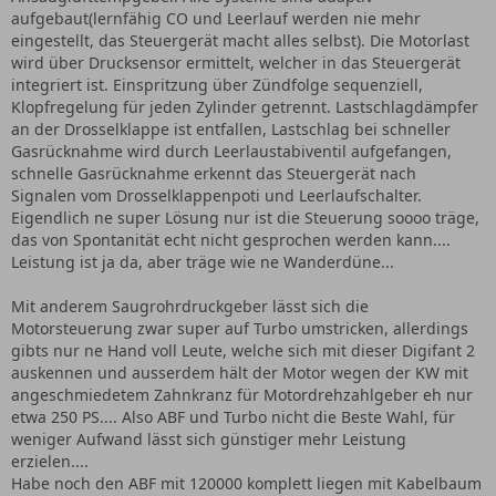
aufgebaut(lernfähig CO und Leerlauf werden nie mehr
eingestellt, das Steuergerät macht alles selbst). Die Motorlast
wird über Drucksensor ermittelt, welcher in das Steuergerät
integriert ist. Einspritzung über Zündfolge sequenziell,
Klopfregelung für jeden Zylinder getrennt. Lastschlagdämpfer
an der Drosselklappe ist entfallen, Lastschlag bei schneller
Gasrücknahme wird durch Leerlaustabiventil aufgefangen,
schnelle Gasrücknahme erkennt das Steuergerät nach
Signalen vom Drosselklappenpoti und Leerlaufschalter.
Eigendlich ne super Lösung nur ist die Steuerung soooo träge,
das von Spontanität echt nicht gesprochen werden kann....
Leistung ist ja da, aber träge wie ne Wanderdüne...
Mit anderem Saugrohrdruckgeber lässt sich die
Motorsteuerung zwar super auf Turbo umstricken, allerdings
gibts nur ne Hand voll Leute, welche sich mit dieser Digifant 2
auskennen und ausserdem hält der Motor wegen der KW mit
angeschmiedetem Zahnkranz für Motordrehzahlgeber eh nur
etwa 250 PS.... Also ABF und Turbo nicht die Beste Wahl, für
weniger Aufwand lässt sich günstiger mehr Leistung
erzielen....
Habe noch den ABF mit 120000 komplett liegen mit Kabelbaum