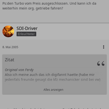
Ps:den Turbo vom Preis ausgeschlossen. Und kann ich da
weiterhin mein org. getriebe fahren?
SDI-Driver
Erleuchteter
8. Mai 2005
Zitat
Original von Ferdy
Also ich meine auch das ich digifannt haette (habe mir
jedenfals freunde gesagt die kfz mechanicker sind bei vw)
aber denoch sieht meiner in luftfiltterkasten bereicht ander
Alles anzeigen
aus als bei sdi !!
Bei mir gehn schleuche von luftfilterkasten ab , von den
dicken luftschlauch keine , ka ob das was zu bedeuten hat