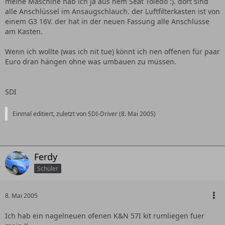
meine Maschine hab ich ja aus nem Seat Toledo :). dort sind
hab da nicht viel plan von
alle Anschlüssel im Ansaugschlauch. der Luftfilterkasten ist von
einem G3 16V. der hat in der neuen Fassung alle Anschlüsse
am Kasten.
SDI haste vieleicht den luftfilter kasten ausgetauscht?? seiht
Wenn ich wollte (was ich nit tue) könnt ich nen offenen für paar
so nach vr6 aus
Euro dran hängen ohne was umbauen zu müssen.
SDI
Mein motorraum KLICK
Einmal editiert, zuletzt von SDI-Driver (
8. Mai 2005
)
Ferdy
Schüler
8. Mai 2005
Ich hab ein nagelneuen ofenen K&N 57I kit rumliegen fuer