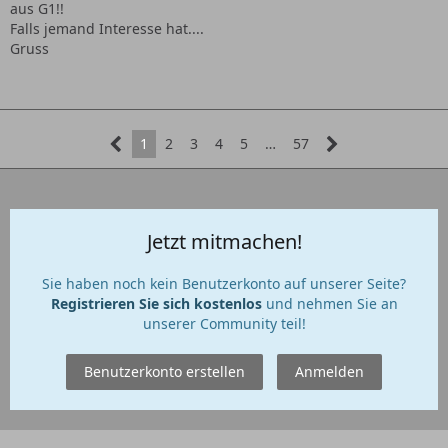
aus G1!!
Falls jemand Interesse hat....
Gruss
1
2
3
4
5
…
57
Jetzt mitmachen!
Sie haben noch kein Benutzerkonto auf unserer Seite?
Registrieren Sie sich kostenlos
und nehmen Sie an
unserer Community teil!
Benutzerkonto erstellen
Anmelden