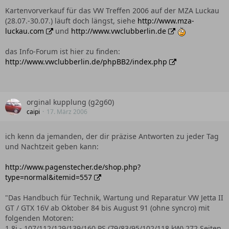
Kartenvorverkauf für das VW Treffen 2006 auf der MZA Luckau
(28.07.-30.07.) läuft doch längst, siehe
http://www.mza-
luckau.com
und
http://www.vwclubberlin.de
das Info-Forum ist hier zu finden:
http://www.vwclubberlin.de/phpBB2/index.php
orginal kupplung (g2g60)
caipi
17. März 2006
ich kenn da jemanden, der dir präzise Antworten zu jeder Tag
und Nachtzeit geben kann:
http://www.pagenstecher.de/shop.php?
type=normal&itemid=557
"Das Handbuch für Technik, Wartung und Reparatur VW Jetta II
GT / GTX 16V ab Oktober 84 bis August 91 (ohne syncro) mit
folgenden Motoren:
1.8i - 107/112/129/139/160 PS (79/83/95/102/118 kW) 272 Seiten,