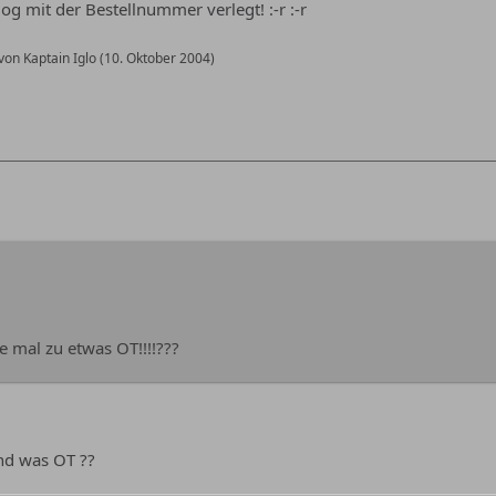
 mit der Bestellnummer verlegt! :-r :-r
 von Kaptain Iglo (
10. Oktober 2004
)
e mal zu etwas OT!!!!???
nd was OT ??