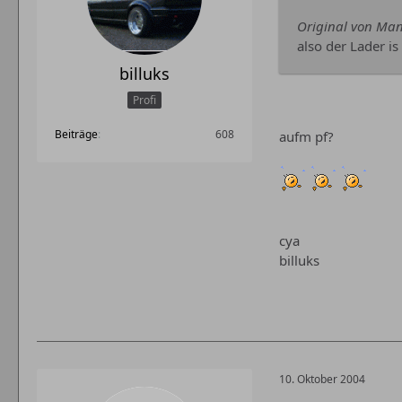
Original von Ma
also der Lader i
billuks
Profi
Beiträge
608
aufm pf?
cya
billuks
10. Oktober 2004