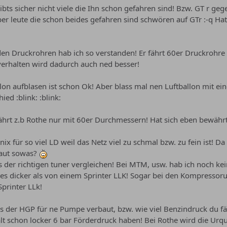
ts sicher nicht viele die Ihn schon gefahren sind! Bzw. GT r gege
Aber leute die schon beides gefahren sind schwören auf GTr :-q
den Druckrohren hab ich so verstanden! Er fährt 60er Druckrohre 
verhalten wird dadurch auch ned besser!
llon aufblasen ist schon Ok! Aber blass mal nen Luftballon mit e
ed :blink: :blink:
hrt z.b Rothe nur mit 60er Durchmessern! Hat sich eben bewährt
 nix für so viel LD weil das Netz viel zu schmal bzw. zu fein ist! 
baut sowas?
s der richtigen tuner vergleichen! Bei MTM, usw. hab ich noch ke
es dicker als von einem Sprinter LLK! Sogar bei den Kompressoru
printer LLk!
der HGP für ne Pumpe verbaut, bzw. wie viel Benzindruck du fäh
alt schon locker 6 bar Förderdruck haben! Bei Rothe wird die U