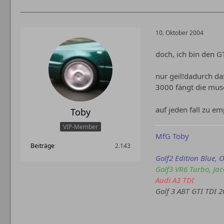
10. Oktober 2004
doch, ich bin den G
nur geil!dadurch da
3000 fängt die musc
auf jeden fall zu em
Toby
VIP-Member
MfG Toby
Beiträge
2.143
Golf2 Edition Blue, O
Golf3 VR6 Turbo, Ja
Audi A3 TDI
Golf 3 ABT GTI TDI 2