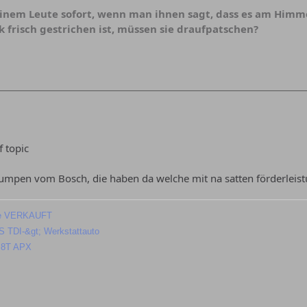
nem Leute sofort, wenn man ihnen sagt, dass es am Himmel
k frisch gestrichen ist, müssen sie draufpatschen?
f topic
pumpen vom Bosch, die haben da welche mit na satten förderleis
mpe VERKAUFT
S TDI-&gt; Werkstattauto
1,8T APX