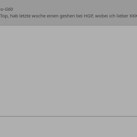
nu-G60
s Top, hab letzte woche einen geshen bei HGP, wobei ich lieber KK