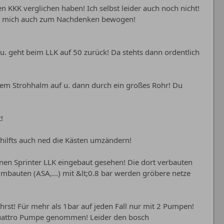
n KKK verglichen haben! Ich selbst leider auch noch nicht!
 Hat mich auch zum Nachdenken bewogen!
u. geht beim LLK auf 50 zurück! Da stehts dann ordentlich
inem Strohhalm auf u. dann durch ein großes Rohr! Du
!
Da hilfts auch ned die Kästen umzändern!
inen Sprinter LLK eingebaut gesehen! Die dort verbauten
mbauten (ASA,...) mit &lt;0.8 bar werden gröbere netze
rst! Für mehr als 1bar auf jeden Fall nur mit 2 Pumpen!
rquattro Pumpe genommen! Leider den bosch