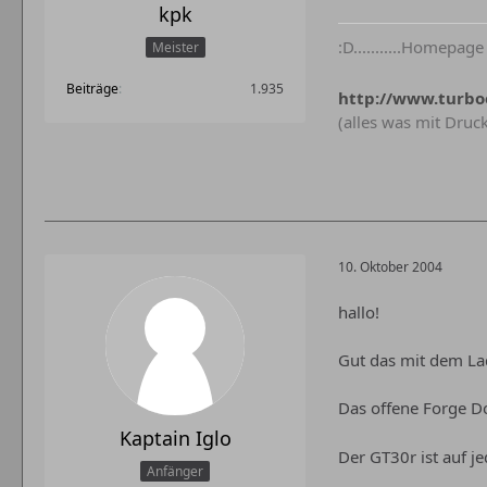
kpk
:D...........Homepage
Meister
Beiträge
1.935
http://www.turbo
(alles was mit Druc
10. Oktober 2004
hallo!
Gut das mit dem Lad
Das offene Forge D
Kaptain Iglo
Der GT30r ist auf je
Anfänger