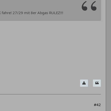
K fahre! 27/29 mit 8er Abgas RULEZ!!!
#42