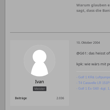
Warum glauben ei
sagt, dass die Ban
10. Oktober 2004
@G61: das heisst of
kpk: wie wärs mit 
- Golf 1 KR& Luftpu
Ivan
- T4 Caravelle LR 151P
- Golf 1 Ex G60 -&gt; 
Meister
Beiträge
2.036