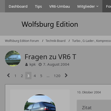
Dashboard
Tips
VR6-Umbau
Mitglieder
Fo
Wolfsburg Edition Forum
Technik-Board
Turbo-, G-Lader-, Kompress
Fragen zu VR6 T
kpk
7. August 2004
1
2
3
4
5
…
120
10. Oktober 2004
Zitat