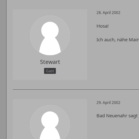
28. April 2002
Hosa!
Ich auch, nähe Main
Stewart
Gast
29. April 2002
Bad Neuenahr sagt 