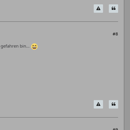
#8
 gefahren bin...
#9