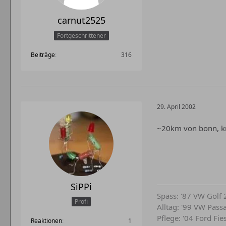
carnut2525
Fortgeschrittener
Beiträge
316
29. April 2002
~20km von bonn, kr
SiPPi
Spass: '87 VW Golf 
Profi
Alltag: '99 VW Pass
Pflege: '04 Ford Fie
Reaktionen
1