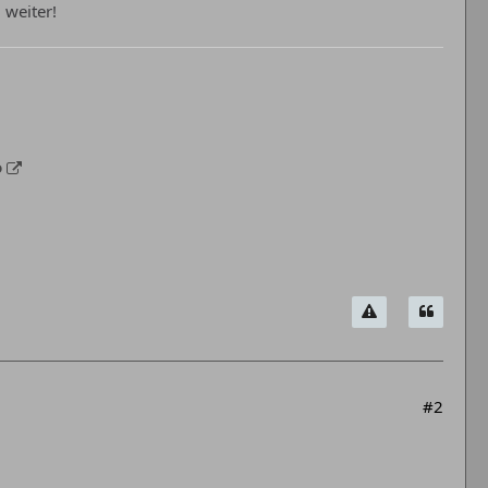
 weiter!
o
#2