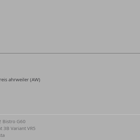
eis ahrweiler (AW)
2 Bistro G60
at 3B Variant VR5
sta