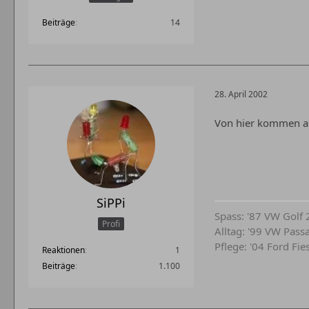
Beiträge
14
28. April 2002
Von hier kommen a
SiPPi
Spass: '87 VW Golf 
Profi
Alltag: '99 VW Pass
Pflege: '04 Ford Fie
Reaktionen
1
Beiträge
1.100