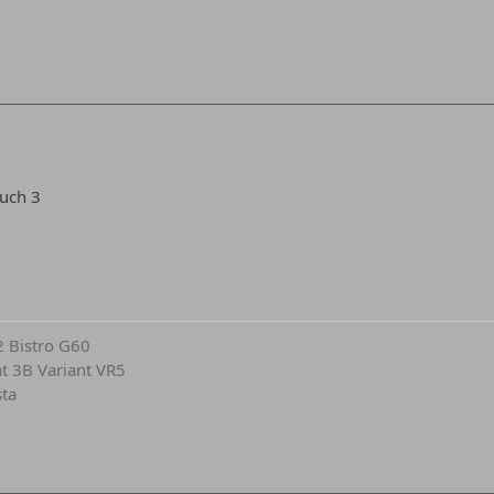
uch 3
2 Bistro G60
at 3B Variant VR5
sta