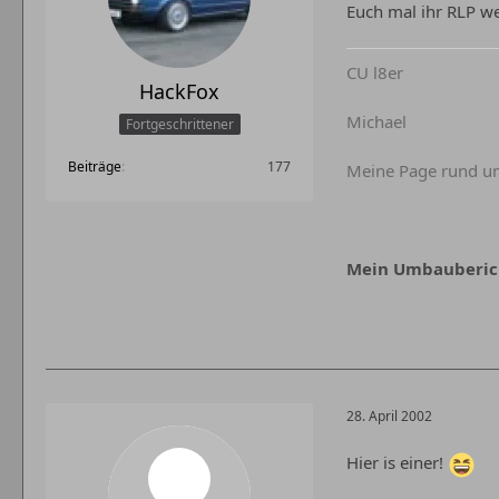
Euch mal ihr RLP w
CU l8er
HackFox
Michael
Fortgeschrittener
Beiträge
177
Meine Page rund um
Mein Umbaubericht
28. April 2002
Hier is einer!