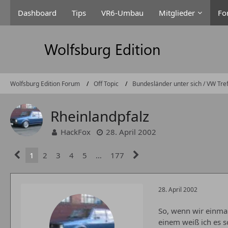
Dashboard
Tips
VR6-Umbau
Mitglieder
Fo
Wolfsburg Edition Forum
Off Topic
Bundesländer unter sich / VW Tre
Rheinlandpfalz
HackFox
28. April 2002
1
2
3
4
5
…
177
28. April 2002
So, wenn wir einmal
einem weiß ich es s