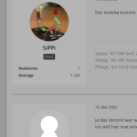
Der Knecke kommt 
SiPPi
Spass: '87 VW Golf 
Profi
Alltag: '99 VW Pass
Pflege: '04 Ford Fie
Reaktionen
1
Beiträge
1.100
10. Mai 2002
Ja das stimmt wer w
ich will hier mal e