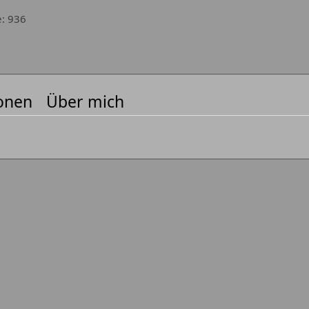
e
936
onen
Über mich