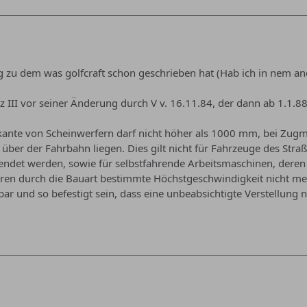
g zu dem was golfcraft schon geschrieben hat (Hab ich in nem a
tz III vor seiner Änderung durch V v. 16.11.84, der dann ab 1.1.88
kante von Scheinwerfern darf nicht höher als 1000 mm, bei Zugma
ber der Fahrbahn liegen. Dies gilt nicht für Fahrzeuge des Stra
endet werden, sowie für selbstfahrende Arbeitsmaschinen, deren
deren durch die Bauart bestimmte Höchstgeschwindigkeit nicht m
ar und so befestigt sein, dass eine unbeabsichtigte Verstellung n