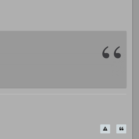
t.
t.
n.