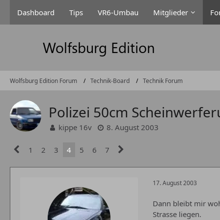
Dashboard
Tips
VR6-Umbau
Mitglieder
Fo
Wolfsburg Edition Forum
Technik-Board
Technik Forum
Polizei 50cm Scheinwerfer
kippe 16v
8. August 2003
1
2
3
4
5
6
7
17. August 2003
Dann bleibt mir woh
Strasse liegen.