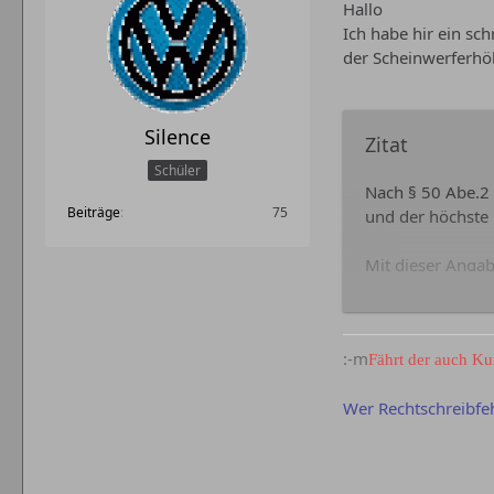
Hallo
Ich habe hir ein s
der Scheinwerferhöh
Silence
Zitat
Schüler
Nach § 50 Abe.2 
Beiträge
75
und der höchste
Mit dieser Angab
für alle an dies
Für alle anderen
:-m
§75 Abs.2 "überg
Fährt der auch K
Fassung ist die
Wer Rechtschreibfehl
Eine nach unten,