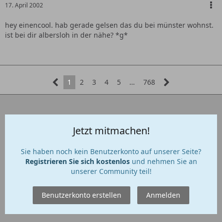
17. April 2002
hey einencool. hab gerade gelsen das du bei münster wohnst.
ist bei dir albersloh in der nähe? *g*
1
2
3
4
5
…
768
Jetzt mitmachen!
Sie haben noch kein Benutzerkonto auf unserer Seite?
Registrieren Sie sich kostenlos
und nehmen Sie an
unserer Community teil!
Benutzerkonto erstellen
Anmelden