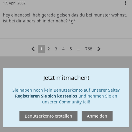
17. April 2002
hey einencool. hab gerade gelsen das du bei münster wohnst.
ist bei dir albersloh in der nähe? *g*
1
2
3
4
5
…
768
Jetzt mitmachen!
Sie haben noch kein Benutzerkonto auf unserer Seite?
Registrieren Sie sich kostenlos
und nehmen Sie an
unserer Community teil!
Benutzerkonto erstellen
Anmelden