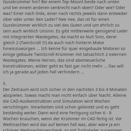
Gusskrümmer hin? Bei einem Top-Mount beide nach unten
und bei einem anderen senkrecht nach oben? Oder wie? Oder
was? Einer nach links, einer nach rechts jeweils dann entweder
über oder unter den Lader? Nee nee, das ist für einen
Gusskrümmer wirklich zu viel des Guten und um ehrlich zu
sein auch wirklich Unsinn. Es gibt mittlerweile genügend Lader
mit integrierten Wastegates, da macht es Null Sinn, derer
gleich 2 (TwinScroll !!!) da auch noch hinterm Motor
hineinzuwürgen ... Ich kenne für quer eingebaute Motoren so
einige gebaute TwinScroll-Krümmer mit tatsächlich 2 externen
Wastegates. Meine Herren, das sind abenteuerliche
Konstruktionen, wilder geht es fast gar nicht mehr ... Das will
ich ja gerade auf jeden Fall verhindern ...
5.
Der Zeitraum wird sich sicher in den nächsten 3 bis 4 Monaten
abspielen. Sowas macht man nicht einfach über Nacht. Alleine
die CAD-Auskonstruktion und Simulation wird Wochen
verschlingen. Vorarbeiten sind schon geleistet und es geht
beständig weiter. Dann wird eine Fertigung sicher 6 - 8
Wochen brauchen, wenn der Krümmer im CAD fertig ist. Vor
Weihnachten wird das auf keinen Fall was, aber wäre ja ein
schönes Weihnachtsgeschenk, so mit Turbolader zusammen