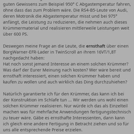
guten Gewissens zum Beispiel 950° C Abgastemperatur fahren,
ohne dass das zum Problem wäre. Die RS4-B5-Leute von Audi,
deren Motronik die Abgastemperatur misst und bei 975°
anfängt, die Leistung zu reduzieren, die nehmen auch dieses
Krümmermaterial und realisieren mittlerweile Leistungen weit
über 600 PS.
Deswegen meine Frage an die Leute, die
ernsthaft
über einen
BorgWarner-EFR-Lader in TwinScroll an ihrem 16VT/1,8T
nachgedacht haben:
Hat noch sonst jemand Interesse an einem solchen Krümmer?
Was darf der Eurer Meinung nach kosten? Wer wäre bereit und
ernsthaft interessiert, einen solchen Krümmer haben und
kaufen zu wollen und auch wirklich das Ding durchzuhiehen?
Natürlich garantierte ich für den Krümmer, das kann ich bei
der Konstruktion im Schlafe tun ... Wir werden uns wohl einen
solchen Krümmer realisieren. Nur würde ich das als Einzelteil
machen was für mehrfache Anwendungen fertigungstechnisch
zu teuer wäre. Gäbe es ernsthafte Interessenten, dann kann
ich gleich eine andere Fertigung in Betracht ziehen und so für
uns alle entsprechende Preise erzielen.