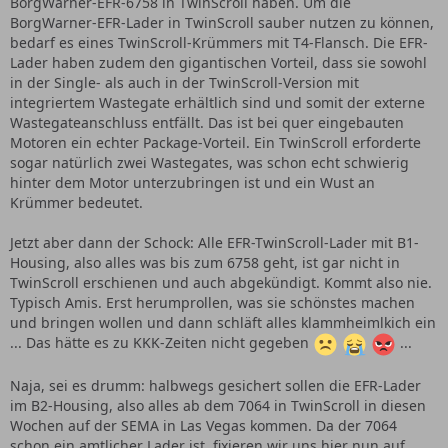
BorgWarner-EFR-6758 in TwinScroll haben. Um die
BorgWarner-EFR-Lader in TwinScroll sauber nutzen zu können,
bedarf es eines TwinScroll-Krümmers mit T4-Flansch. Die EFR-
Lader haben zudem den gigantischen Vorteil, dass sie sowohl
in der Single- als auch in der TwinScroll-Version mit
integriertem Wastegate erhältlich sind und somit der externe
Wastegateanschluss entfällt. Das ist bei quer eingebauten
Motoren ein echter Package-Vorteil. Ein TwinScroll erforderte
sogar natürlich zwei Wastegates, was schon echt schwierig
hinter dem Motor unterzubringen ist und ein Wust an
Krümmer bedeutet.
Jetzt aber dann der Schock: Alle EFR-TwinScroll-Lader mit B1-
Housing, also alles was bis zum 6758 geht, ist gar nicht in
TwinScroll erschienen und auch abgekündigt. Kommt also nie.
Typisch Amis. Erst herumprollen, was sie schönstes machen
und bringen wollen und dann schläft alles klammheimlkich ein
... Das hätte es zu KKK-Zeiten nicht gegeben
...
Naja, sei es drumm: halbwegs gesichert sollen die EFR-Lader
im B2-Housing, also alles ab dem 7064 in TwinScroll in diesen
Wochen auf der SEMA in Las Vegas kommen. Da der 7064
schon ein amtlicher Lader ist, fixieren wir uns hier nun auf