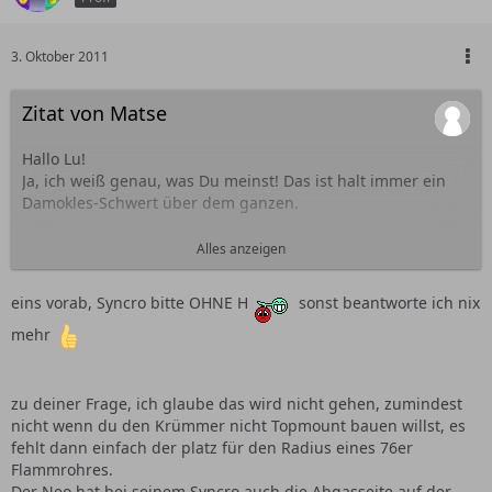
3. Oktober 2011
Zitat von Matse
Hallo Lu!
Ja, ich weiß genau, was Du meinst! Das ist halt immer ein
Damokles-Schwert über dem ganzen.
Ich werde trotzdem keinen Top-Mount machen weil bei
Alles anzeigen
unserem speziellen Falle wofür ich den Krümmer
hauptsächlich mache dort kein Platz für den Lader ist.
eins vorab, Syncro bitte OHNE H
sonst beantworte ich nix
Kleine Einschätzung Deinerseits bitte:
mehr
Siehst Du konstruktiv eine Chance beim Synchro, die
Abgasseite in Richtung des BKV zu haben?
zu deiner Frage, ich glaube das wird nicht gehen, zumindest
LG,
nicht wenn du den Krümmer nicht Topmount bauen willst, es
Matse
fehlt dann einfach der platz für den Radius eines 76er
Flammrohres.
Der Neo hat bei seinem Syncro auch die Abgasseite auf der