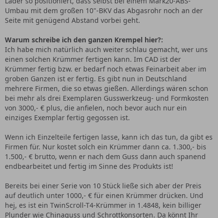
Lader so positioniert, dass selbst bei einem Mark20-ABS-
Umbau mit dem großen 10"-BKV das Abgasrohr noch an der
Seite mit genügend Abstand vorbei geht.
Warum schreibe ich den ganzen Krempel hier?:
Ich habe mich natürlich auch weiter schlau gemacht, wer uns
einen solchen Krümmer fertigen kann. Im CAD ist der
Krümmer fertig bzw. er bedarf noch etwas Feinarbeit aber im
groben Ganzen ist er fertig. Es gibt nun in Deutschland
mehrere Firmen, die so etwas gießen. Allerdings wären schon
bei mehr als drei Exemplaren Gusswerkzeug- und Formkosten
von 3000,- € plus, die anfielen, noch bevor auch nur ein
einziges Exemplar fertig gegossen ist.
Wenn ich Einzelteile fertigen lasse, kann ich das tun, da gibt es
Firmen für. Nur kostet solch ein Krümmer dann ca. 1.300,- bis
1.500,- € brutto, wenn er nach dem Guss dann auch spanend
endbearbeitet und fertig im Sinne des Produkts ist!
Bereits bei einer Serie von 10 Stück ließe sich aber der Preis
auf deutlich unter 1000,- € für einen Krümmer drücken. Und
hej, es ist ein TwinScroll-T4-Krümmer in 1.4848, kein billiger
Plunder wie Chinaguss und Schrottkonsorten. Da könnt Ihr