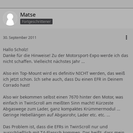
Matse
Fortgeschrittener
30. September 2011
Hallo Scholz!
Danke für die Hinweise! Zu der Motorsport-Expo werde ich das
nicht schaffen. Vielleicht nächstes Jahr ...
Also ein Top-Mount wird es definitiv NICHT werden, das weiß
ich jetzt schon. Ich sehe auch, dass Du einen EFR in Deinem
Corrado hast!
Also wir bekommen selbst einen 7670 hinter den Motor, was
einfach in TwinScroll am meißten Sinn macht! Kürzeste
Abgaswege zum Lader, ganz kompaktes Krümmermodul ...
Geringe Hebellängen auf Abgasrohr, Lader etc. etc. ...
Das Problem ist, dass die EFRs in TwinScroll nur und
ausschließlich mit T4-Flansch kommen. Das heißt, dass mein