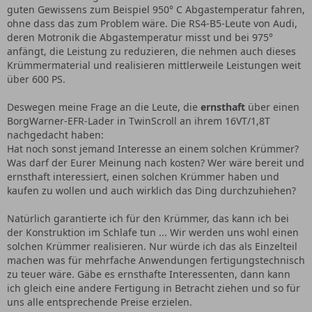
guten Gewissens zum Beispiel 950° C Abgastemperatur fahren,
ohne dass das zum Problem wäre. Die RS4-B5-Leute von Audi,
deren Motronik die Abgastemperatur misst und bei 975°
anfängt, die Leistung zu reduzieren, die nehmen auch dieses
Krümmermaterial und realisieren mittlerweile Leistungen weit
über 600 PS.
Deswegen meine Frage an die Leute, die
ernsthaft
über einen
BorgWarner-EFR-Lader in TwinScroll an ihrem 16VT/1,8T
nachgedacht haben:
Hat noch sonst jemand Interesse an einem solchen Krümmer?
Was darf der Eurer Meinung nach kosten? Wer wäre bereit und
ernsthaft interessiert, einen solchen Krümmer haben und
kaufen zu wollen und auch wirklich das Ding durchzuhiehen?
Natürlich garantierte ich für den Krümmer, das kann ich bei
der Konstruktion im Schlafe tun ... Wir werden uns wohl einen
solchen Krümmer realisieren. Nur würde ich das als Einzelteil
machen was für mehrfache Anwendungen fertigungstechnisch
zu teuer wäre. Gäbe es ernsthafte Interessenten, dann kann
ich gleich eine andere Fertigung in Betracht ziehen und so für
uns alle entsprechende Preise erzielen.