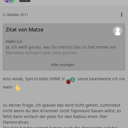
3. Oktober 2011
Zitat von Matse
Hallo Lu!
Ja, ich weiß genau, was Du meinst! Das ist halt immer ein
Damokles-Schwert über dem ganzen.
Ich werde trotzdem keinen Top-Mount machen weil bei
Alles anzeigen
unserem speziellen Falle wofür ich den Krümmer
hauptsächlich mache dort kein Platz für den Lader ist.
eins vorab, Syncro bitte OHNE H
sonst beantworte ich nix
Kleine Einschätzung Deinerseits bitte:
mehr
Siehst Du konstruktiv eine Chance beim Synchro, die
Abgasseite in Richtung des BKV zu haben?
zu deiner Frage, ich glaube das wird nicht gehen, zumindest
LG,
nicht wenn du den Krümmer nicht Topmount bauen willst, es
Matse
fehlt dann einfach der platz für den Radius eines 76er
Flammrohres.
Der Neo hat bei seinem Syncro auch die Abgasseite auf der