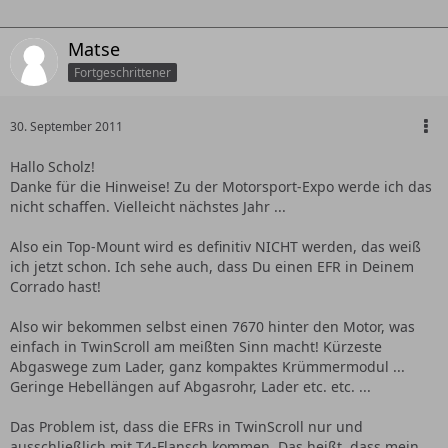
Matse
Fortgeschrittener
30. September 2011
Hallo Scholz!
Danke für die Hinweise! Zu der Motorsport-Expo werde ich das
nicht schaffen. Vielleicht nächstes Jahr ...
Also ein Top-Mount wird es definitiv NICHT werden, das weiß
ich jetzt schon. Ich sehe auch, dass Du einen EFR in Deinem
Corrado hast!
Also wir bekommen selbst einen 7670 hinter den Motor, was
einfach in TwinScroll am meißten Sinn macht! Kürzeste
Abgaswege zum Lader, ganz kompaktes Krümmermodul ...
Geringe Hebellängen auf Abgasrohr, Lader etc. etc. ...
Das Problem ist, dass die EFRs in TwinScroll nur und
ausschließlich mit T4-Flansch kommen. Das heißt, dass mein