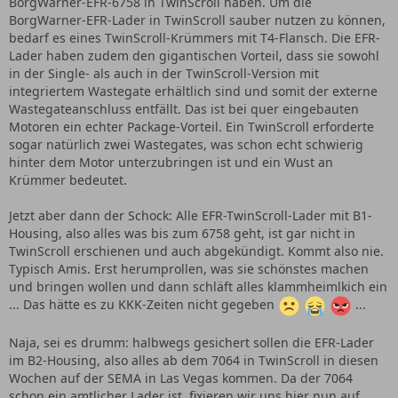
BorgWarner-EFR-6758 in TwinScroll haben. Um die
BorgWarner-EFR-Lader in TwinScroll sauber nutzen zu können,
bedarf es eines TwinScroll-Krümmers mit T4-Flansch. Die EFR-
Lader haben zudem den gigantischen Vorteil, dass sie sowohl
in der Single- als auch in der TwinScroll-Version mit
integriertem Wastegate erhältlich sind und somit der externe
Wastegateanschluss entfällt. Das ist bei quer eingebauten
Motoren ein echter Package-Vorteil. Ein TwinScroll erforderte
sogar natürlich zwei Wastegates, was schon echt schwierig
hinter dem Motor unterzubringen ist und ein Wust an
Krümmer bedeutet.
Jetzt aber dann der Schock: Alle EFR-TwinScroll-Lader mit B1-
Housing, also alles was bis zum 6758 geht, ist gar nicht in
TwinScroll erschienen und auch abgekündigt. Kommt also nie.
Typisch Amis. Erst herumprollen, was sie schönstes machen
und bringen wollen und dann schläft alles klammheimlkich ein
... Das hätte es zu KKK-Zeiten nicht gegeben
...
Naja, sei es drumm: halbwegs gesichert sollen die EFR-Lader
im B2-Housing, also alles ab dem 7064 in TwinScroll in diesen
Wochen auf der SEMA in Las Vegas kommen. Da der 7064
schon ein amtlicher Lader ist, fixieren wir uns hier nun auf