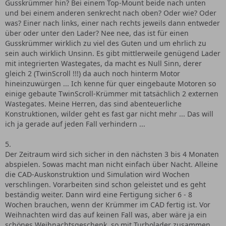
Gusskrümmer hin? Bei einem Top-Mount beide nach unten
und bei einem anderen senkrecht nach oben? Oder wie? Oder
was? Einer nach links, einer nach rechts jeweils dann entweder
über oder unter den Lader? Nee nee, das ist für einen
Gusskrümmer wirklich zu viel des Guten und um ehrlich zu
sein auch wirklich Unsinn. Es gibt mittlerweile genügend Lader
mit integrierten Wastegates, da macht es Null Sinn, derer
gleich 2 (TwinScroll !!!) da auch noch hinterm Motor
hineinzuwürgen ... Ich kenne für quer eingebaute Motoren so
einige gebaute TwinScroll-Krümmer mit tatsächlich 2 externen
Wastegates. Meine Herren, das sind abenteuerliche
Konstruktionen, wilder geht es fast gar nicht mehr ... Das will
ich ja gerade auf jeden Fall verhindern ...
5.
Der Zeitraum wird sich sicher in den nächsten 3 bis 4 Monaten
abspielen. Sowas macht man nicht einfach über Nacht. Alleine
die CAD-Auskonstruktion und Simulation wird Wochen
verschlingen. Vorarbeiten sind schon geleistet und es geht
beständig weiter. Dann wird eine Fertigung sicher 6 - 8
Wochen brauchen, wenn der Krümmer im CAD fertig ist. Vor
Weihnachten wird das auf keinen Fall was, aber wäre ja ein
schönes Weihnachtsgeschenk, so mit Turbolader zusammen