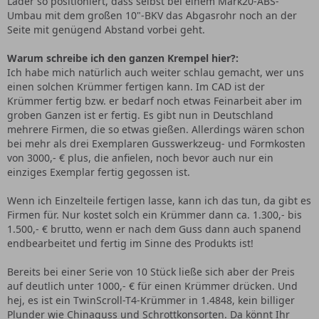
Lader so positioniert, dass selbst bei einem Mark20-ABS-
Umbau mit dem großen 10"-BKV das Abgasrohr noch an der
Seite mit genügend Abstand vorbei geht.
Warum schreibe ich den ganzen Krempel hier?:
Ich habe mich natürlich auch weiter schlau gemacht, wer uns
einen solchen Krümmer fertigen kann. Im CAD ist der
Krümmer fertig bzw. er bedarf noch etwas Feinarbeit aber im
groben Ganzen ist er fertig. Es gibt nun in Deutschland
mehrere Firmen, die so etwas gießen. Allerdings wären schon
bei mehr als drei Exemplaren Gusswerkzeug- und Formkosten
von 3000,- € plus, die anfielen, noch bevor auch nur ein
einziges Exemplar fertig gegossen ist.
Wenn ich Einzelteile fertigen lasse, kann ich das tun, da gibt es
Firmen für. Nur kostet solch ein Krümmer dann ca. 1.300,- bis
1.500,- € brutto, wenn er nach dem Guss dann auch spanend
endbearbeitet und fertig im Sinne des Produkts ist!
Bereits bei einer Serie von 10 Stück ließe sich aber der Preis
auf deutlich unter 1000,- € für einen Krümmer drücken. Und
hej, es ist ein TwinScroll-T4-Krümmer in 1.4848, kein billiger
Plunder wie Chinaguss und Schrottkonsorten. Da könnt Ihr