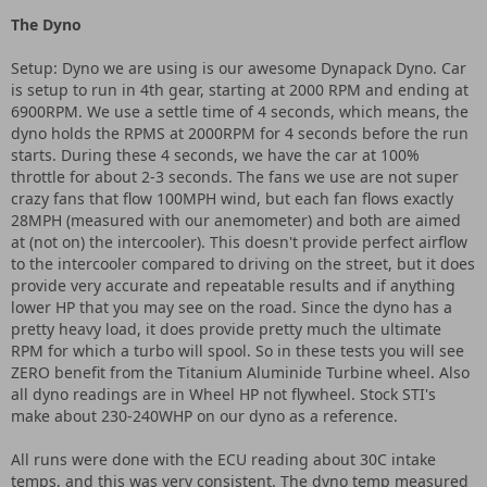
The Dyno
Setup: Dyno we are using is our awesome Dynapack Dyno. Car
is setup to run in 4th gear, starting at 2000 RPM and ending at
6900RPM. We use a settle time of 4 seconds, which means, the
dyno holds the RPMS at 2000RPM for 4 seconds before the run
starts. During these 4 seconds, we have the car at 100%
throttle for about 2-3 seconds. The fans we use are not super
crazy fans that flow 100MPH wind, but each fan flows exactly
28MPH (measured with our anemometer) and both are aimed
at (not on) the intercooler). This doesn't provide perfect airflow
to the intercooler compared to driving on the street, but it does
provide very accurate and repeatable results and if anything
lower HP that you may see on the road. Since the dyno has a
pretty heavy load, it does provide pretty much the ultimate
RPM for which a turbo will spool. So in these tests you will see
ZERO benefit from the Titanium Aluminide Turbine wheel. Also
all dyno readings are in Wheel HP not flywheel. Stock STI's
make about 230-240WHP on our dyno as a reference.
All runs were done with the ECU reading about 30C intake
temps, and this was very consistent. The dyno temp measured