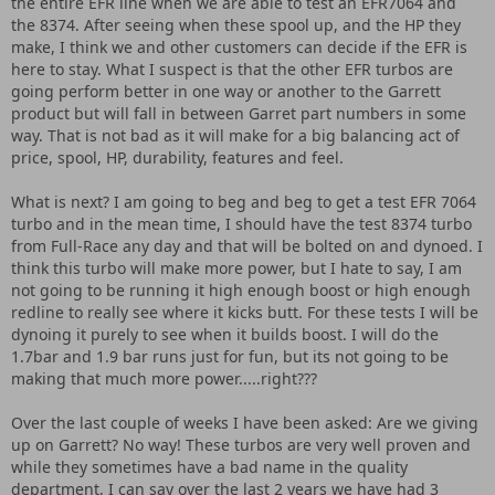
the entire EFR line when we are able to test an EFR7064 and
the 8374. After seeing when these spool up, and the HP they
make, I think we and other customers can decide if the EFR is
here to stay. What I suspect is that the other EFR turbos are
going perform better in one way or another to the Garrett
product but will fall in between Garret part numbers in some
way. That is not bad as it will make for a big balancing act of
price, spool, HP, durability, features and feel.
What is next? I am going to beg and beg to get a test EFR 7064
turbo and in the mean time, I should have the test 8374 turbo
from Full-Race any day and that will be bolted on and dynoed. I
think this turbo will make more power, but I hate to say, I am
not going to be running it high enough boost or high enough
redline to really see where it kicks butt. For these tests I will be
dynoing it purely to see when it builds boost. I will do the
1.7bar and 1.9 bar runs just for fun, but its not going to be
making that much more power.....right???
Over the last couple of weeks I have been asked: Are we giving
up on Garrett? No way! These turbos are very well proven and
while they sometimes have a bad name in the quality
department, I can say over the last 2 years we have had 3