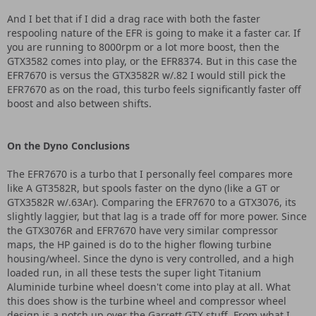
And I bet that if I did a drag race with both the faster
respooling nature of the EFR is going to make it a faster car. If
you are running to 8000rpm or a lot more boost, then the
GTX3582 comes into play, or the EFR8374. But in this case the
EFR7670 is versus the GTX3582R w/.82 I would still pick the
EFR7670 as on the road, this turbo feels significantly faster off
boost and also between shifts.
On the Dyno Conclusions
The EFR7670 is a turbo that I personally feel compares more
like A GT3582R, but spools faster on the dyno (like a GT or
GTX3582R w/.63Ar). Comparing the EFR7670 to a GTX3076, its
slightly laggier, but that lag is a trade off for more power. Since
the GTX3076R and EFR7670 have very similar compressor
maps, the HP gained is do to the higher flowing turbine
housing/wheel. Since the dyno is very controlled, and a high
loaded run, in all these tests the super light Titanium
Aluminide turbine wheel doesn't come into play at all. What
this does show is the turbine wheel and compressor wheel
design is a notch up over the Garrett GTX stuff. From what I