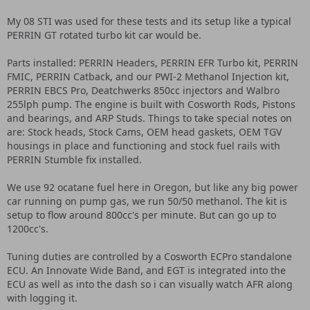
My 08 STI was used for these tests and its setup like a typical
PERRIN GT rotated turbo kit car would be.
Parts installed: PERRIN Headers, PERRIN EFR Turbo kit, PERRIN
FMIC, PERRIN Catback, and our PWI-2 Methanol Injection kit,
PERRIN EBCS Pro, Deatchwerks 850cc injectors and Walbro
255lph pump. The engine is built with Cosworth Rods, Pistons
and bearings, and ARP Studs. Things to take special notes on
are: Stock heads, Stock Cams, OEM head gaskets, OEM TGV
housings in place and functioning and stock fuel rails with
PERRIN Stumble fix installed.
We use 92 ocatane fuel here in Oregon, but like any big power
car running on pump gas, we run 50/50 methanol. The kit is
setup to flow around 800cc's per minute. But can go up to
1200cc's.
Tuning duties are controlled by a Cosworth ECPro standalone
ECU. An Innovate Wide Band, and EGT is integrated into the
ECU as well as into the dash so i can visually watch AFR along
with logging it.