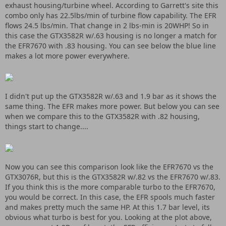
exhaust housing/turbine wheel. According to Garrett's site this
combo only has 22.5lbs/min of turbine flow capability. The EFR
flows 24.5 lbs/min. That change in 2 lbs-min is 20WHP! So in
this case the GTX3582R w/.63 housing is no longer a match for
the EFR7670 with .83 housing. You can see below the blue line
makes a lot more power everywhere.
I didn't put up the GTX3582R w/.63 and 1.9 bar as it shows the
same thing. The EFR makes more power. But below you can see
when we compare this to the GTX3582R with .82 housing,
things start to change....
Now you can see this comparison look like the EFR7670 vs the
GTX3076R, but this is the GTX3582R w/.82 vs the EFR7670 w/.83.
If you think this is the more comparable turbo to the EFR7670,
you would be correct. In this case, the EFR spools much faster
and makes pretty much the same HP. At this 1.7 bar level, its
obvious what turbo is best for you. Looking at the plot above,