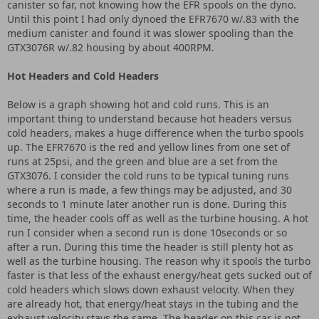
canister so far, not knowing how the EFR spools on the dyno.
Until this point I had only dynoed the EFR7670 w/.83 with the
medium canister and found it was slower spooling than the
GTX3076R w/.82 housing by about 400RPM.
Hot Headers and Cold Headers
Below is a graph showing hot and cold runs. This is an
important thing to understand because hot headers versus
cold headers, makes a huge difference when the turbo spools
up. The EFR7670 is the red and yellow lines from one set of
runs at 25psi, and the green and blue are a set from the
GTX3076. I consider the cold runs to be typical tuning runs
where a run is made, a few things may be adjusted, and 30
seconds to 1 minute later another run is done. During this
time, the header cools off as well as the turbine housing. A hot
run I consider when a second run is done 10seconds or so
after a run. During this time the header is still plenty hot as
well as the turbine housing. The reason why it spools the turbo
faster is that less of the exhaust energy/heat gets sucked out of
cold headers which slows down exhaust velocity. When they
are already hot, that energy/heat stays in the tubing and the
exhaust velocity stays the same. The header on this car is not