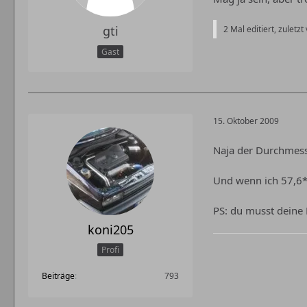
gti
2 Mal editiert, zuletzt 
Gast
15. Oktober 2009
Naja der Durchmess
Und wenn ich 57,6*
PS: du musst deine
koni205
Profi
Beiträge
793