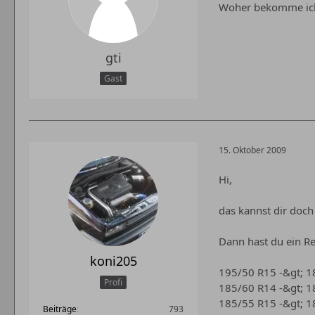
Woher bekomme ich
gti
Gast
15. Oktober 2009
Hi,
das kannst dir doc
Dann hast du ein R
koni205
195/50 R15 -&gt; 
Profi
185/60 R14 -&gt; 
185/55 R15 -&gt; 
Beiträge
793