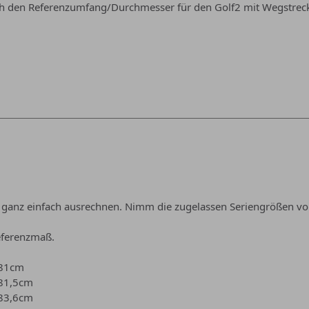
 den Referenzumfang/Durchmesser für den Golf2 mit Wegstrec
h ganz einfach ausrechnen. Nimm die zugelassen Seriengrößen v
eferenzmaß.
181cm
181,5cm
183,6cm