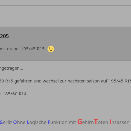
i205
st du bei 195/45 R15.
getragen...
/50 R15 gefahren und wechsel zur nächsten saison auf 195/45 R1
ch 185/60 R14
G
T
i
G
erät
O
hne
L
ogische
F
unktion mit
ehirn
oten
nsassen