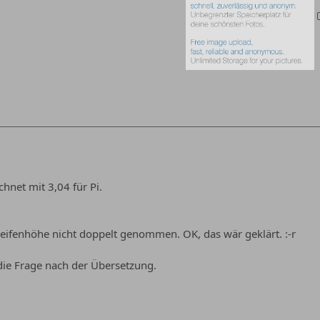
hnet mit 3,04 für Pi.
Reifenhöhe nicht doppelt genommen. OK, das wär geklärt. :-r
die Frage nach der Übersetzung.