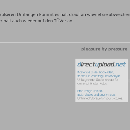
Größeren Umfängen kommt es halt drauf an wieviel sie abweichen
 halt auch wieder auf den TÜVer an.
pleasure by pressure