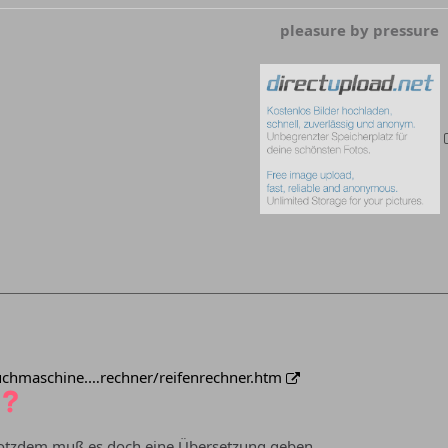
pleasure by pressure
uchmaschine.…rechner/reifenrechner.htm
trotzdem muß es doch eine Übersetzung geben.