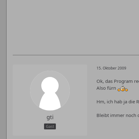
15. Oktober 2009
Ok, das Program rec
Also fürn
Hm, ich hab ja die 
Bleibt immer noch 
gti
Gast