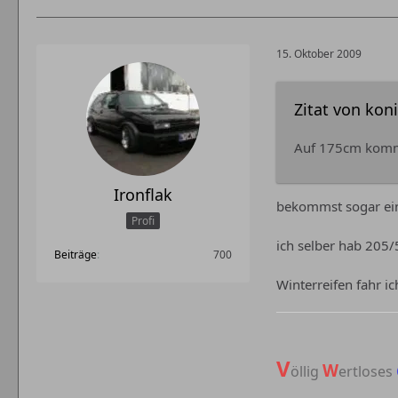
15. Oktober 2009
Zitat von kon
Auf 175cm komm
Ironflak
bekommst sogar ein
Profi
ich selber hab 205
Beiträge
700
Winterreifen fahr i
V
W
öllig
ertloses