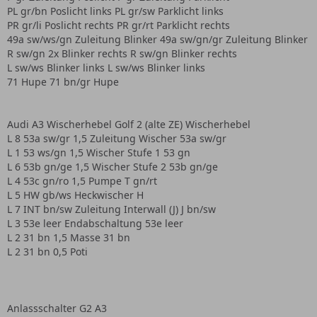
PL gr/bn Poslicht links PL gr/sw Parklicht links
PR gr/li Poslicht rechts PR gr/rt Parklicht rechts
49a sw/ws/gn Zuleitung Blinker 49a sw/gn/gr Zuleitung Blinker
R sw/gn 2x Blinker rechts R sw/gn Blinker rechts
L sw/ws Blinker links L sw/ws Blinker links
71 Hupe 71 bn/gr Hupe
Audi A3 Wischerhebel Golf 2 (alte ZE) Wischerhebel
L 8 53a sw/gr 1,5 Zuleitung Wischer 53a sw/gr
L 1 53 ws/gn 1,5 Wischer Stufe 1 53 gn
L 6 53b gn/ge 1,5 Wischer Stufe 2 53b gn/ge
L 4 53c gn/ro 1,5 Pumpe T gn/rt
L 5 HW gb/ws Heckwischer H
L 7 INT bn/sw Zuleitung Interwall (J) J bn/sw
L 3 53e leer Endabschaltung 53e leer
L 2 31 bn 1,5 Masse 31 bn
L 2 31 bn 0,5 Poti
Anlassschalter G2 A3