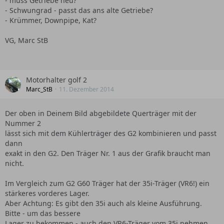
- muss Getriebe neu?
- Schwungrad - passt das ans alte Getriebe?
- Krümmer, Downpipe, Kat?
VG, Marc StB
Motorhalter golf 2
Marc_StB
11. Dezember 2014
Der oben in Deinem Bild abgebildete Querträger mit der
Nummer 2
lässt sich mit dem Kühlerträger des G2 kombinieren und passt
dann
exakt in den G2. Den Träger Nr. 1 aus der Grafik braucht man
nicht.
Im Vergleich zum G2 G60 Träger hat der 35i-Träger (VR6!) ein
stärkeres vorderes Lager.
Aber Achtung: Es gibt den 35i auch als kleine Ausführung.
Bitte - um das bessere
Lager zu bekommen - auch den VR6-Träger vom 35i nehmen.