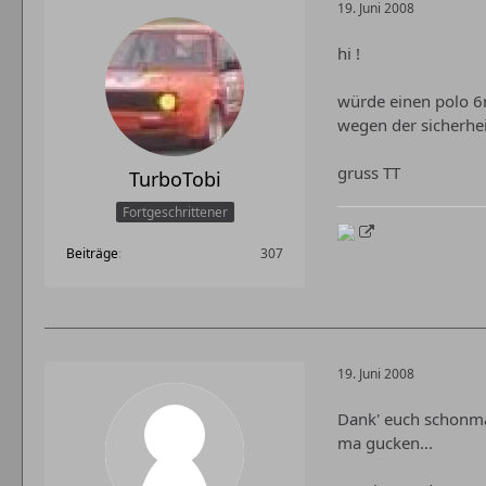
19. Juni 2008
hi !
würde einen polo 6
wegen der sicherhei
gruss TT
TurboTobi
Fortgeschrittener
Beiträge
307
19. Juni 2008
Dank' euch schonmal
ma gucken...