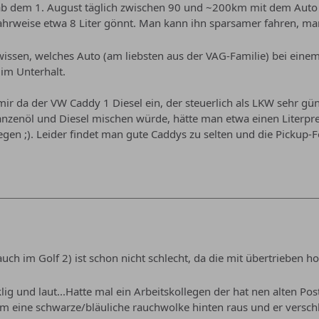
ab dem 1. August täglich zwischen 90 und ~200km mit dem Auto f
ahrweise etwa 8 Liter gönnt. Man kann ihn sparsamer fahren, ma
issen, welches Auto (am liebsten aus der VAG-Familie) bei eine
 im Unterhalt.
lt mir da der VW Caddy 1 Diesel ein, der steuerlich als LKW sehr g
anzenöl und Diesel mischen würde, hätte man etwa einen Literpr
egen ;). Leider findet man gute Caddys zu selten und die Pickup
(auch im Golf 2) ist schon nicht schlecht, da die mit übertrieben
ig und laut...Hatte mal ein Arbeitskollegen der hat nen alten Pos
m eine schwarze/bläuliche rauchwolke hinten raus und er verschlu