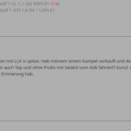
r Golf 1 CL 1,1 GG 50PS E1
07
er
r Golf 1 GTI 1,8 DX 112PS E1
ten mit LLK is spitze. Hab meinem einem Kumpel verkauft und de
r auch Top und ohne Probs mit Salatöl vom Aldi fahren!!! Euro2 so
n Erinnerung hab.