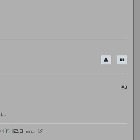
#3
...
ri)