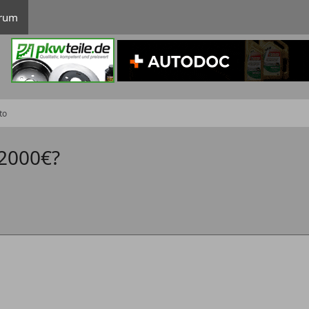
rum
to
~2000€?