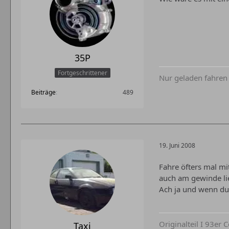
35P
Fortgeschrittener
Nur geladen fahren 
Beiträge
489
19. Juni 2008
Fahre öfters mal mi
auch am gewinde lie
Ach ja und wenn du
Originalteil I 93er
Taxi