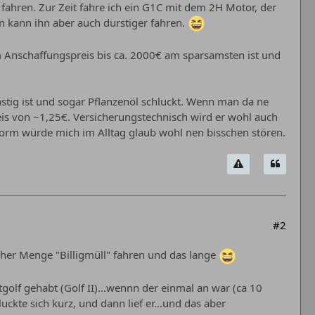
ahren. Zur Zeit fahre ich ein G1C mit dem 2H Motor, der
n kann ihn aber auch durstiger fahren.
m Anschaffungspreis bis ca. 2000€ am sparsamsten ist und
ünstig ist und sogar Pflanzenöl schluckt. Wenn man da ne
eis von ~1,25€. Versicherungstechnisch wird er wohl auch
-Form würde mich im Alltag glaub wohl nen bisschen stören.
#2
 hoher Menge "Billigmüll" fahren und das lange
tgolf gehabt (Golf II)...wennn der einmal an war (ca 10
ckte sich kurz, und dann lief er...und das aber