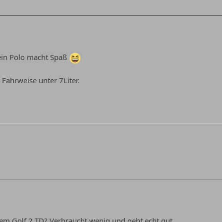
 ein Polo macht Spaß
 Fahrweise unter 7Liter.
em Golf 2 TD? Verbraucht wenig und geht echt gut.