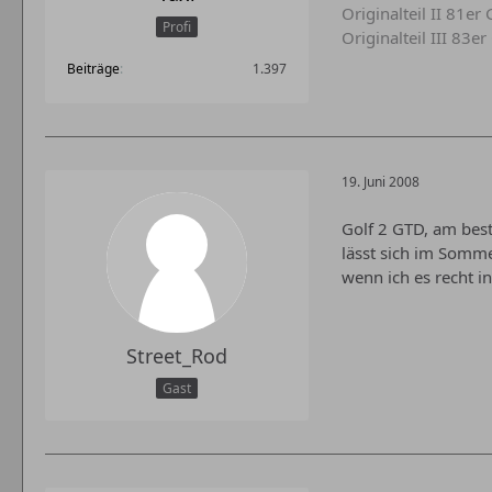
Originalteil II 81e
Profi
Originalteil III 83e
Beiträge
1.397
19. Juni 2008
Golf 2 GTD, am bes
lässt sich im Somme
wenn ich es recht i
Street_Rod
Gast