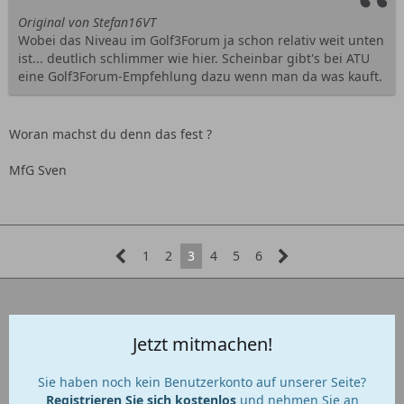
Original von Stefan16VT
Wobei das Niveau im Golf3Forum ja schon relativ weit unten
ist... deutlich schlimmer wie hier. Scheinbar gibt's bei ATU
eine Golf3Forum-Empfehlung dazu wenn man da was kauft.
Woran machst du denn das fest ?
MfG Sven
1
2
3
4
5
6
Jetzt mitmachen!
Sie haben noch kein Benutzerkonto auf unserer Seite?
Registrieren Sie sich kostenlos
und nehmen Sie an