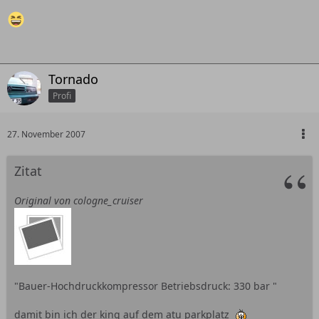
Tornado
Profi
27. November 2007
Zitat
Original von cologne_cruiser
"Bauer-Hochdruckkompressor Betriebsdruck: 330 bar "
damit bin ich der king auf dem atu parkplatz