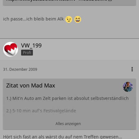
ich passe...ich bleib beim Alk
VW_199
Profi
31. Dezember 2009
Zitat von Mad Max
1.) Mit'n Auto am Zelt parken ist absolut selbstverständlich
2.) 5-10 min auf's Festivalgelände
3.) 2,5€ für nen 0,5er Bier (auf dem Gelände wohlgemerkt!!!)
Alles anzeigen
4.) Anfang Juli ist meistens geileres Wetter
Hört sich fast an als wärst du auf nem Treffen gewesen...