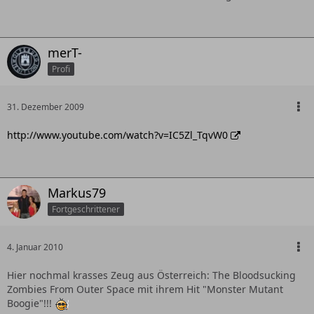
5.) der direkt am Festivalgelände liegende, supergeile
Badesee mit großen Sandstrand
merT-
6.) die geringen Kosten allgemein (die Anreise Richtung
Profi
Leipzig ist noch das "Teuerste"...ziemlich relativer Begriff
bei ner Truppe von 7 Mann)
31. Dezember 2009
7.) Und überhaupt: den ganzen Tag saufen, saufen, grillen,
grillen, Blödsinn labern, Blödsinn labern ?!
http://www.youtube.com/watch?v=IC5Zl_TqvW0
Markus79
Fortgeschrittener
4. Januar 2010
Hier nochmal krasses Zeug aus Österreich: The Bloodsucking
Zombies From Outer Space mit ihrem Hit "Monster Mutant
Boogie"!!!