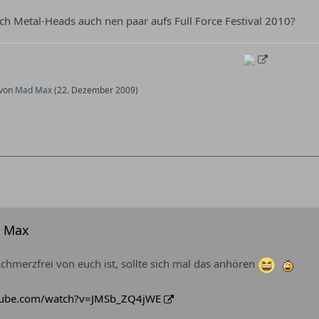
h Metal-Heads auch nen paar aufs Full Force Festival 2010?
 von
Mad Max
(
22. Dezember 2009
)
d Max
schmerzfrei von euch ist, sollte sich mal das anhören
tube.com/watch?v=JMSb_ZQ4jWE