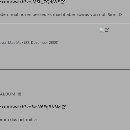
be.com/watch?v=JMSb_ZQ4jWE
edem mal hören besser. Es macht aber sowas von null Sinn ;D
zt von
Mad Max
(
22. Dezember 2009
)
ALBUM!!!!!
be.com/watch?v=5asV6EgBA3M
omm das net mit :-r