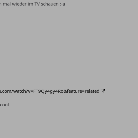
n mal wieder im TV schauen :-a
e.com/watch?v=FT9Qy4gy4Ro&feature=related
cool.