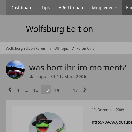
Dashboard
Tips
VR6-Umbau
Mitglieder
Fo
Wolfsburg Edition Forum
Off Topic
Foren Café
was hört ihr im moment?
-zapp-
11. März 2006
1
…
12
13
14
…
17
19. Dezember 2009
http://www.youtub