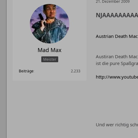
21. Dezember 2009
NJAAAAAAAA
Austrian Death Mach
Mad Max
Austiran Death Mach
Meister
ist die pure Spaßgra
Beiträge
2.233
http://www.youtub
Und wer richtig sch