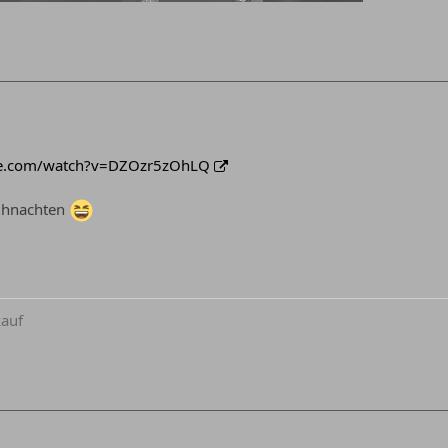
be.com/watch?v=DZOzr5zOhLQ
ihnachten
kauf