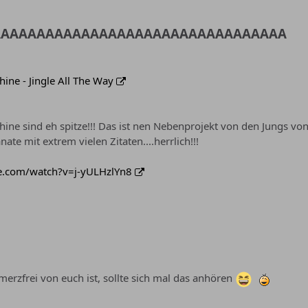
AAAAAAAAAAAAAAAAAAAAAAAAAAAAAAAAA
ine - Jingle All The Way
ine sind eh spitze!!! Das ist nen Nebenprojekt von den Jungs von 
nate mit extrem vielen Zitaten....herrlich!!!
e.com/watch?v=j-yULHzlYn8
merzfrei von euch ist, sollte sich mal das anhören