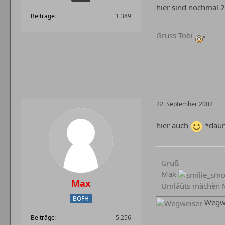
hier sind nochmal 
Beiträge
1.389
Gruss Tobi
22. September 2002
hier auch
*dau
Gruß
Max
Max
Ümläüts mächën M
BOFH
Wegwe
Beiträge
5.256