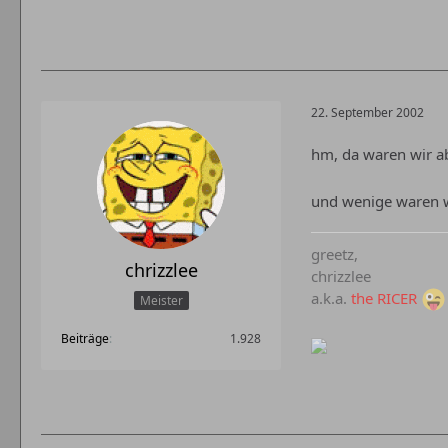
22. September 2002
hm, da waren wir ab
und wenige waren wi
greetz,
chrizzlee
chrizzlee
a.k.a.
the RICER
Meister
Beiträge
1.928