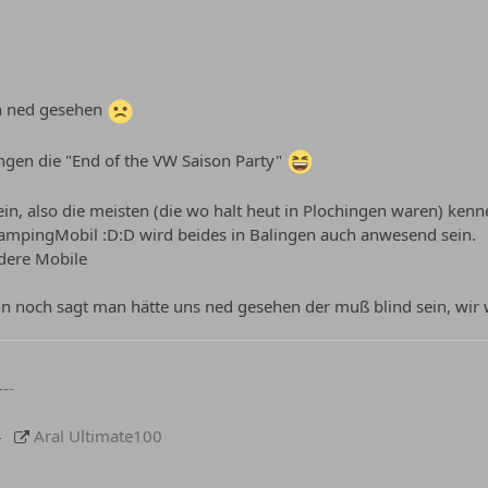
ch ned gesehen
lingen die "End of the VW Saison Party"
in, also die meisten (die wo halt heut in Plochingen waren) ken
CampingMobil :D:D wird beides in Balingen auch anwesend sein.
dere Mobile
n noch sagt man hätte uns ned gesehen der muß blind sein, wir 
---
Aral Ultimate100