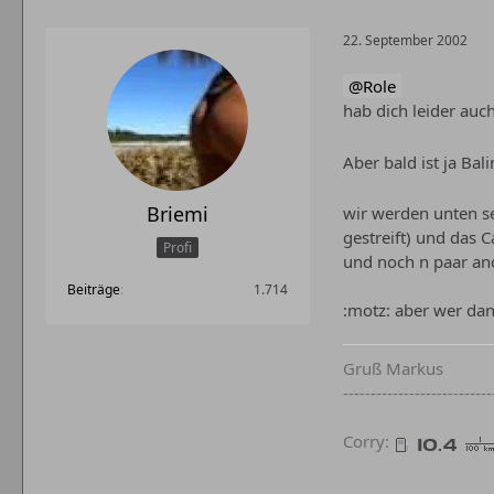
22. September 2002
Role
hab dich leider au
Aber bald ist ja Ba
Briemi
wir werden unten se
gestreift) und das 
Profi
und noch n paar an
Beiträge
1.714
:motz: aber wer dan
Gruß Markus
---------------------------
Corry: