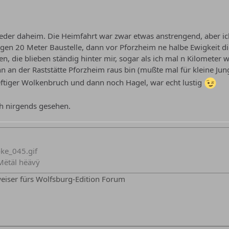
eder daheim. Die Heimfahrt war zwar etwas anstrengend, aber ic
n 20 Meter Baustelle, dann vor Pforzheim ne halbe Ewigkeit die 
, die blieben ständig hinter mir, sogar als ich mal n Kilometer w
n an der Raststätte Pforzheim raus bin (mußte mal für kleine Jung
eftiger Wolkenbruch und dann noch Hagel, war echt lustig
ch nirgends gesehen.
ëtäl hëävÿ
iser fürs Wolfsburg-Edition Forum