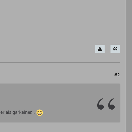
#2
r als garkeiner...