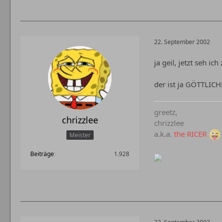
22. September 2002
ja geil, jetzt seh ic
der ist ja GÖTTLICH
greetz,
chrizzlee
chrizzlee
a.k.a.
the RICER
Meister
Beiträge
1.928