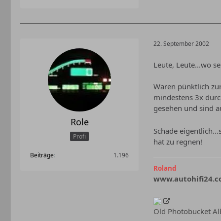
22. September 2002
Leute, Leute...wo s
Waren pünktlich zur
mindestens 3x dur
gesehen und sind a
Role
Schade eigentlich..
Profi
hat zu regnen!
Beiträge
1.196
Roland
www.autohifi24.
Old Photobucket A