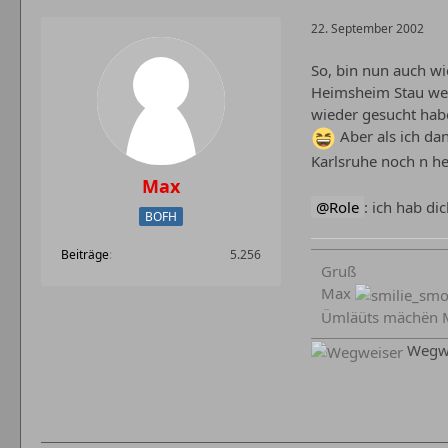
22. September 2002
So, bin nun auch wi
Heimsheim Stau wege
wieder gesucht haben
Aber als ich dan
Karlsruhe noch n h
Max
Role
: ich hab di
BOFH
Beiträge
5.256
Gruß
Max
Ümläüts mächën M
Wegwe