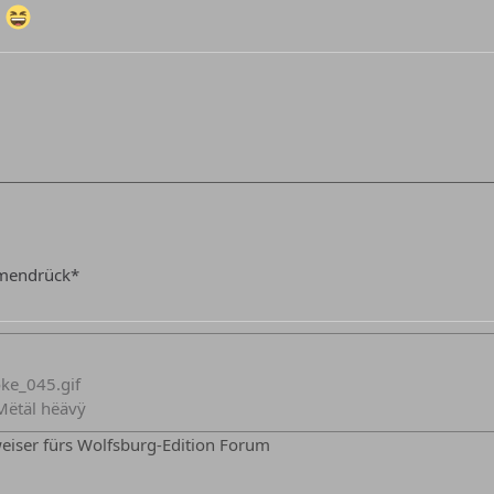
2
mendrück*
ëtäl hëävÿ
iser fürs Wolfsburg-Edition Forum