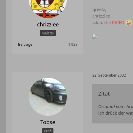
greetz,
chrizzlee
a.k.a.
the RICER
chrizzlee
Meister
Beiträge
1.928
22. September 2002
Zitat
Original von chri
ich drück der wa
Tobse
Profi