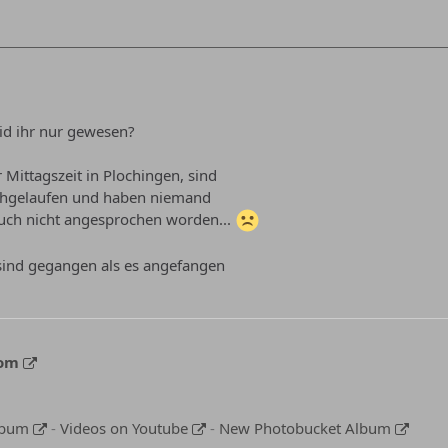
eid ihr nur gewesen?
 Mittagszeit in Plochingen, sind
chgelaufen und haben niemand
uch nicht angesprochen worden...
.sind gegangen als es angefangen
com
lbum
-
Videos on Youtube
-
New Photobucket Album