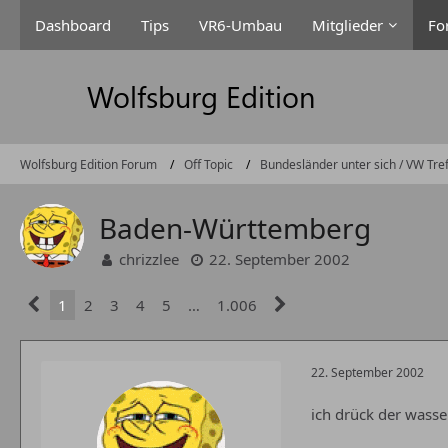
Dashboard
Tips
VR6-Umbau
Mitglieder
Fo
Wolfsburg Edition Forum
Off Topic
Bundesländer unter sich / VW Tre
Baden-Württemberg
chrizzlee
22. September 2002
1
2
3
4
5
…
1.006
22. September 2002
ich drück der wasse