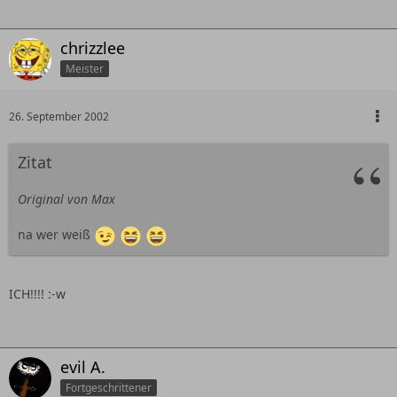
chrizzlee
Meister
26. September 2002
Zitat
Original von Max
na wer weiß
ICH!!!! :-w
evil A.
Fortgeschrittener