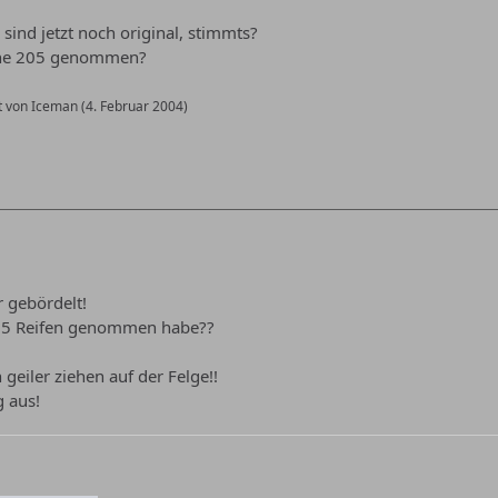
sind jetzt noch original, stimmts?
ine 205 genommen?
zt von Iceman (
4. Februar 2004
)
r gebördelt!
05 Reifen genommen habe??
 geiler ziehen auf der Felge!!
g aus!