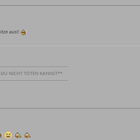
itze aus!!
--------------------------------------------
S DU NICHT TÖTEN KANNST**
--------------------------------------------