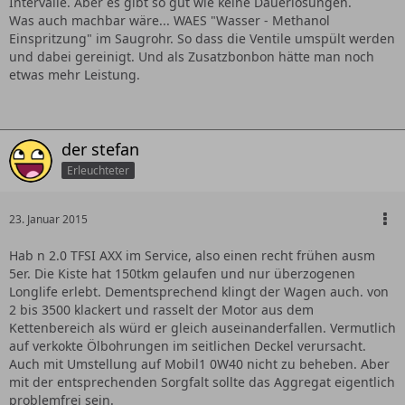
Intervalle. Aber es gibt so gut wie keine Dauerlösungen.
Was auch machbar wäre... WAES "Wasser - Methanol
Einspritzung" im Saugrohr. So dass die Ventile umspült werden
und dabei gereinigt. Und als Zusatzbonbon hätte man noch
etwas mehr Leistung.
der stefan
Erleuchteter
23. Januar 2015
Hab n 2.0 TFSI AXX im Service, also einen recht frühen ausm
5er. Die Kiste hat 150tkm gelaufen und nur überzogenen
Longlife erlebt. Dementsprechend klingt der Wagen auch. von
2 bis 3500 klackert und rasselt der Motor aus dem
Kettenbereich als würd er gleich auseinanderfallen. Vermutlich
auf verkokte Ölbohrungen im seitlichen Deckel verursacht.
Auch mit Umstellung auf Mobil1 0W40 nicht zu beheben. Aber
mit der entsprechenden Sorgfalt sollte das Aggregat eigentlich
problemfrei sein.