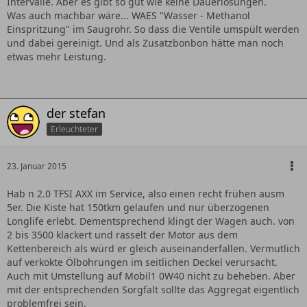
Intervalle. Aber es gibt so gut wie keine Dauerlösungen.
Was auch machbar wäre... WAES "Wasser - Methanol
Einspritzung" im Saugrohr. So dass die Ventile umspült werden
und dabei gereinigt. Und als Zusatzbonbon hätte man noch
etwas mehr Leistung.
der stefan
Erleuchteter
23. Januar 2015
Hab n 2.0 TFSI AXX im Service, also einen recht frühen ausm
5er. Die Kiste hat 150tkm gelaufen und nur überzogenen
Longlife erlebt. Dementsprechend klingt der Wagen auch. von
2 bis 3500 klackert und rasselt der Motor aus dem
Kettenbereich als würd er gleich auseinanderfallen. Vermutlich
auf verkokte Ölbohrungen im seitlichen Deckel verursacht.
Auch mit Umstellung auf Mobil1 0W40 nicht zu beheben. Aber
mit der entsprechenden Sorgfalt sollte das Aggregat eigentlich
problemfrei sein.