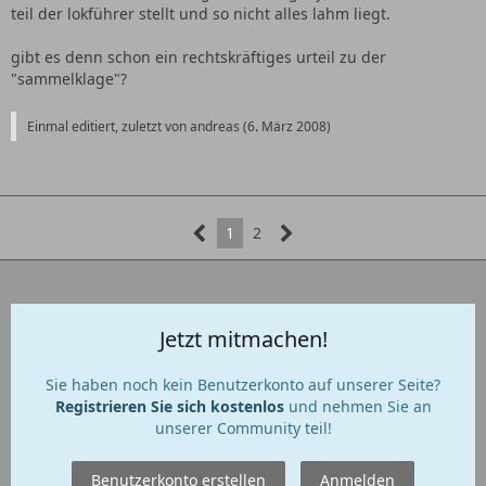
teil der lokführer stellt und so nicht alles lahm liegt.
gibt es denn schon ein rechtskräftiges urteil zu der
"sammelklage"?
Einmal editiert, zuletzt von andreas (
6. März 2008
)
1
2
Jetzt mitmachen!
Sie haben noch kein Benutzerkonto auf unserer Seite?
Registrieren Sie sich kostenlos
und nehmen Sie an
unserer Community teil!
Benutzerkonto erstellen
Anmelden