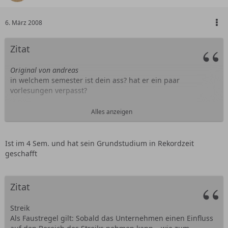
6. März 2008
Zitat
Original von andreas
in welchem semester ist dein ass? hat er ein paar
vorlesungen verpasst?
---
Alles anzeigen
Gibt es Schadenersatzansprüche für Inhaber von
Zeitkarten?
Ist im 4 Sem. und hat sein Grundstudium in Rekordzeit
geschafft
Nein. Besitzer von Jahres- oder Monatstickets bekommen ihr
Geld auch nicht anteilig zurück.
"Streik ist höhere Gewalt"
,
betont BVG-Sprecherin Petra Reetz. Das gilt im Übrigen
Zitat
auch für Flug- und Bahntickets. Wer wegen des Streiks sein
Flugzeug oder seinen Fernzug verpasst, hat keinen
Streik
Anspruch auf Schadenersatz.
Als Faustregel gilt: Sobald das Unternehmen einen Einfluss