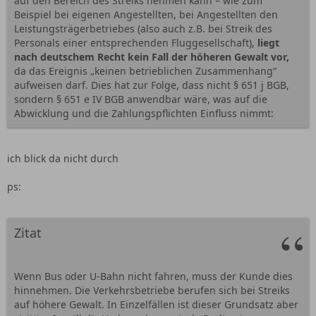
auf den Bereich des Streiks nehmen kann – wie zum
---
Beispiel bei eigenen Angestellten, bei Angestellten den
Leistungsträgerbetriebes (also auch z.B. bei Streik des
alles andere nennt man kulanz aber einen anspruch hat
Personals einer entsprechenden Fluggesellschaft),
liegt
man nicht.
nach deutschem Recht kein Fall der höheren Gewalt vor,
da das Ereignis „keinen betrieblichen Zusammenhang“
aufweisen darf. Dies hat zur Folge, dass nicht § 651 j BGB,
sondern § 651 e IV BGB anwendbar wäre, was auf die
Abwicklung und die Zahlungspflichten Einfluss nimmt:
ich blick da nicht durch
ps:
Zitat
Wenn Bus oder U-Bahn nicht fahren, muss der Kunde dies
hinnehmen. Die Verkehrsbetriebe berufen sich bei Streiks
auf höhere Gewalt. In Einzelfällen ist dieser Grundsatz aber