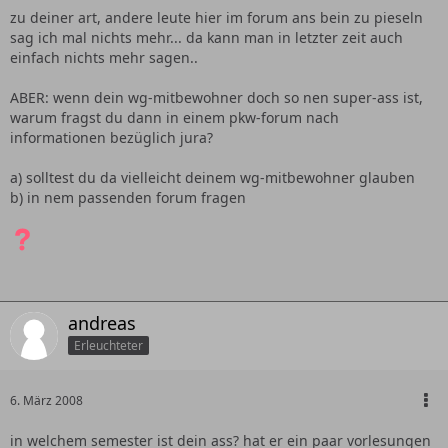
Mitbewohner ist mit der beste seines Jahrgangs und er
zu deiner art, andere leute hier im forum ans bein zu pieseln
sagte mir das ein Streik kein "höheres Gesetz" ist..deshalb
sag ich mal nichts mehr... da kann man in letzter zeit auch
macht mich das alles schon ein wenig stutzig.
einfach nichts mehr sagen..
Ebenso ist diese radikale Streikform mir neu,
ABER: wenn dein wg-mitbewohner doch so nen super-ass ist,
will doch nur wissen ob man sein Monatsticket um die Tage
warum fragst du dann in einem pkw-forum nach
des Streiks verlängern kann.
informationen bezüglich jura?
a) solltest du da vielleicht deinem wg-mitbewohner glauben
b) in nem passenden forum fragen
andreas
Erleuchteter
6. März 2008
in welchem semester ist dein ass? hat er ein paar vorlesungen