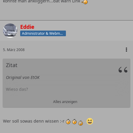
konnte man ankliggern...dat warn Link
Eddie
Administrator & Webmaster
5. März 2008
Zitat
Original von EtOK
Wieso das?
guggst du
Alles anzeigen
PS:
Welcher Mod hat meinen Beitrag gelöscht? Den Smiley
konnte man ankliggern...dat warn Link
Wer soll sowas denn wissen :-r