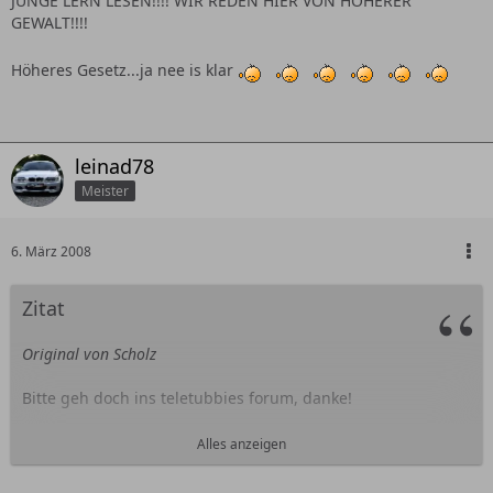
JUNGE LERN LESEN!!!! WIR REDEN HIER VON HÖHERER
GEWALT!!!!
Höheres Gesetz...ja nee is klar
leinad78
Meister
6. März 2008
Zitat
Original von Scholz
Bitte geh doch ins teletubbies forum, danke!
Muss man das verstehen wenn man nur mal eine rechtliche
Alles anzeigen
Grundlage erfahren möchte?
Ich meine wer von euch studiert hier Jura? Mein WG