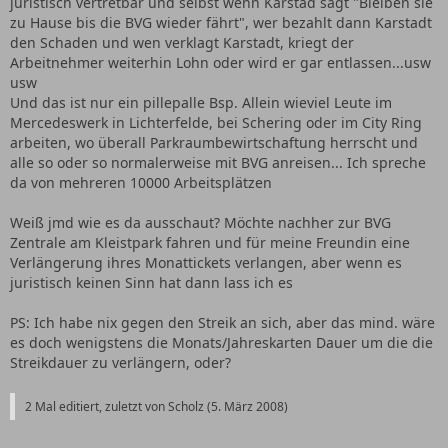
juristisch vertretbar und selbst wenn Karstad sagt "Bleiben sie
zu Hause bis die BVG wieder fährt", wer bezahlt dann Karstadt
den Schaden und wen verklagt Karstadt, kriegt der
Arbeitnehmer weiterhin Lohn oder wird er gar entlassen...usw
usw
Und das ist nur ein pillepalle Bsp. Allein wieviel Leute im
Mercedeswerk in Lichterfelde, bei Schering oder im City Ring
arbeiten, wo überall Parkraumbewirtschaftung herrscht und
alle so oder so normalerweise mit BVG anreisen... Ich spreche
da von mehreren 10000 Arbeitsplätzen
Weiß jmd wie es da ausschaut? Möchte nachher zur BVG
Zentrale am Kleistpark fahren und für meine Freundin eine
Verlängerung ihres Monattickets verlangen, aber wenn es
juristisch keinen Sinn hat dann lass ich es
PS: Ich habe nix gegen den Streik an sich, aber das mind. wäre
es doch wenigstens die Monats/Jahreskarten Dauer um die die
Streikdauer zu verlängern, oder?
2 Mal editiert, zuletzt von Scholz (
5. März 2008
)