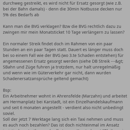
durchweg gestreikt, es wird nicht für Ersatz gesorgt (wie z.B.
bei der Bahn damals) - denn die 30min Notbusse decken nur
5% des Bedarfs ab
Kann man die BVG verklagen? Bzw die BVG rechtlich dazu zu
zwingen mir mein Monatsticket 10 Tage verlängern zu lassen?
Ein normaler Streik findet doch im Rahmen von ein paar
Stunden an ein paar Tagen statt. Dauert es länger muss doch
bei so einem Fall wie der BVG (wo 3.te Schaden entstehen) für
angemessenen Ersatz gesorgt werden (siehe DB Streik ---&gt;
SBahn und Züge fuhren ja trotzdem, nur halt unregelmäßig
und wenn wie im Güterverkehr gar nicht, dann wurden
Schadenersatzansprüche geltend gemacht)
Bsp:
Ein Arbeitnehmer wohnt in Ahrensfelde (Marzahn) und arbeitet
am Hermanplatz bei Karstadt, ist ein Einzelhandelskaufmann
und seit 6 monaten angestellt - verdient also nicht unbedingt
soviel.
Soll der jetzt 7 Werktage lang sich ein Taxi nehmen und muss
es auch noch bezahlen? Das ist doch nichteinmal im Ansatz