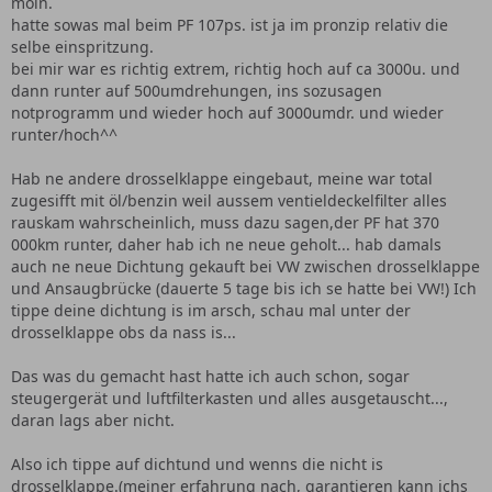
moin.
hatte sowas mal beim PF 107ps. ist ja im pronzip relativ die
selbe einspritzung.
bei mir war es richtig extrem, richtig hoch auf ca 3000u. und
dann runter auf 500umdrehungen, ins sozusagen
notprogramm und wieder hoch auf 3000umdr. und wieder
runter/hoch^^
Hab ne andere drosselklappe eingebaut, meine war total
zugesifft mit öl/benzin weil aussem ventieldeckelfilter alles
rauskam wahrscheinlich, muss dazu sagen,der PF hat 370
000km runter, daher hab ich ne neue geholt... hab damals
auch ne neue Dichtung gekauft bei VW zwischen drosselklappe
und Ansaugbrücke (dauerte 5 tage bis ich se hatte bei VW!) Ich
tippe deine dichtung is im arsch, schau mal unter der
drosselklappe obs da nass is...
Das was du gemacht hast hatte ich auch schon, sogar
steugergerät und luftfilterkasten und alles ausgetauscht...,
daran lags aber nicht.
Also ich tippe auf dichtund und wenns die nicht is
drosselklappe.(meiner erfahrung nach, garantieren kann ichs